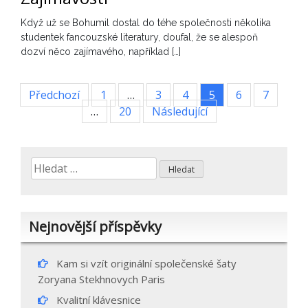
Když už se Bohumil dostal do téhe společnosti několika
studentek fancouzské literatury, doufal, že se alespoň
dozví něco zajímavého, například […]
Stránkování
Předchozí
1
…
3
4
5
6
7
…
20
Následující
příspěvků
Vyhledávání
Nejnovější příspěvky
Kam si vzít originální společenské šaty
Zoryana Stekhnovych Paris
Kvalitní klávesnice