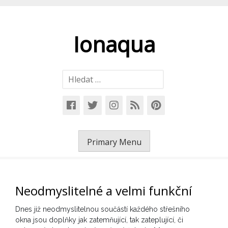
Skip
to
content
Ionaqua
Vyhledávání
Primary Menu
Neodmyslitelné a velmi funkční
Dnes již neodmyslitelnou součástí každého střešního
okna jsou doplňky jak zatemňující, tak zateplující, či