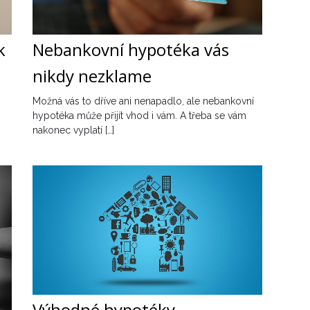
k
Nebankovní hypotéka vás
nikdy nezklame
Možná vás to dříve ani nenapadlo, ale nebankovní
hypotéka může přijít vhod i vám. A třeba se vám
nakonec vyplatí […]
Výhodné hypotéky