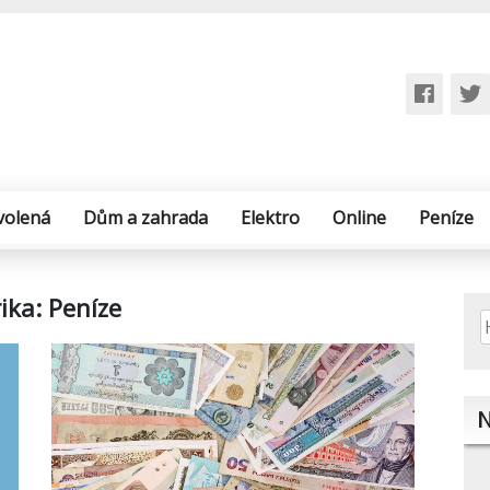
volená
Dům a zahrada
Elektro
Online
Peníze
ika:
Peníze
V
N