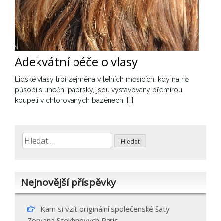
Adekvátní péče o vlasy
Lidské vlasy trpí zejména v letních měsících, kdy na ně
působí sluneční paprsky, jsou vystavovány přemírou
koupelí v chlorovaných bazénech, […]
Vyhledávání
Nejnovější příspěvky
Kam si vzít originální společenské šaty
Zoryana Stekhnovych Paris