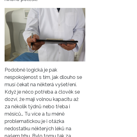
Podobně logická je pak
nespokojenost s tím, jak dlouho se
musí čekat na některá vyšetření.
Když je něco potřeba a člověk se
dozví, že mají volnou kapacitu až
za několik týdnů nebo třeba i
měsíců…
Tu více a tu méně
problematickou je i otázka
nedostatku některých léků na
našem trhu. Bylo tomu tak za