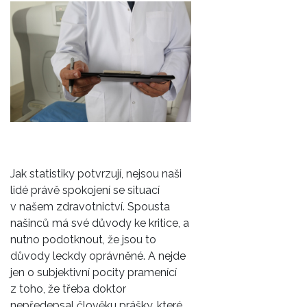
Jak statistiky potvrzují, nejsou naši
lidé právě spokojení se situací
v našem zdravotnictví. Spousta
našinců má své důvody ke kritice, a
nutno podotknout, že jsou to
důvody leckdy oprávněné. A nejde
jen o subjektivní pocity pramenící
z toho, že třeba doktor
nepředepsal člověku prášky, které