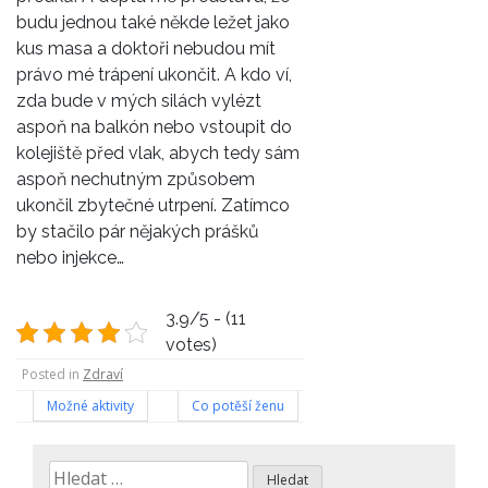
budu jednou také někde ležet jako
kus masa a doktoři nebudou mít
právo mé trápení ukončit. A kdo ví,
zda bude v mých silách vylézt
aspoň na balkón nebo vstoupit do
kolejiště před vlak, abych tedy sám
aspoň nechutným způsobem
ukončil zbytečné utrpení. Zatímco
by stačilo pár nějakých prášků
nebo injekce…
3.9/5 - (11
votes)
Posted in
Zdraví
Navigace
Možné aktivity
Co potěší ženu
pro
Vyhledávání