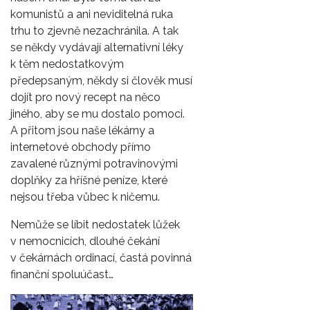
komunistů a ani neviditelná ruka
trhu to zjevně nezachránila. A tak
se někdy vydávají alternativní léky
k těm nedostatkovým
předepsaným, někdy si člověk musí
dojít pro nový recept na něco
jiného, aby se mu dostalo pomoci.
A přitom jsou naše lékárny a
internetové obchody přímo
zavalené různými potravinovými
doplňky za hříšné peníze, které
nejsou třeba vůbec k ničemu.
Nemůže se líbit nedostatek lůžek
v nemocnicích, dlouhé čekání
v čekárnách ordinací, častá povinná
finanční spoluúčast…