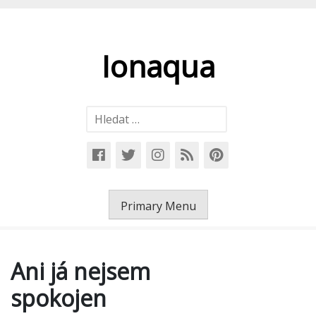
Skip
to
content
Ionaqua
Vyhledávání
Primary Menu
Ani já nejsem
spokojen