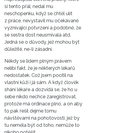
si tento přál, nedal mu
neschopenku, když se chtěl ulít
z práce, nevystavil mu očekávaně
vyznívající potvrzení a podobně, že
se sestra dost neusmívala atd.
Jedná se o důvody, jež mohou být
důležité, ne-li zásadní.
Někdy se lidem plným právem
nelíbí fakt, že je některých lékařů
nedostatek. Což jsem pocítil na
vlastní kůži i já sám. A když člověk
shání lékaře a dozvídá se, že ho u
sebe nikdo nechce zaregistrovat,
protože má ordinace plno, a on aby
to pak řešil dejme tomu
návštěvami na pohotovosti, jež by
tu neměla být od toho, nemůže to
nikoho potěšit.