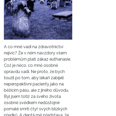
A co mně vadí na zdravotnictví
nejvíc? Že v něm navzdory všem
problémům platí zákaz euthanasie.
Což je něco, co mně osobně
opravdu vadí. Ne proto, že bych
toužil po tom, aby lékaři zabíjeli
neperspektivní pacienty jako na
běžícím pásu, ale z jiného důvodu.
Byl jsem totiž za svého života
osobně svědkem nedůstojné
pomalé smrti čtyř svých blízkých
předků. A deptá mě představa, že