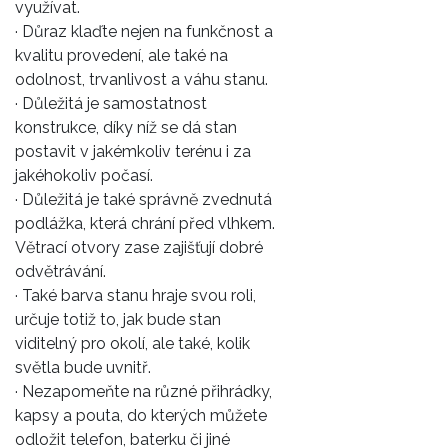
využívat.
· Důraz klaďte nejen na funkčnost a
kvalitu provedení, ale také na
odolnost, trvanlivost a váhu stanu.
· Důležitá je samostatnost
konstrukce, díky níž se dá stan
postavit v jakémkoliv terénu i za
jakéhokoliv počasí.
· Důležitá je také správně zvednutá
podlážka, která chrání před vlhkem.
Větrací otvory zase zajišťují dobré
odvětrávání.
· Také barva stanu hraje svou roli,
určuje totiž to, jak bude stan
viditelný pro okolí, ale také, kolik
světla bude uvnitř.
· Nezapomeňte na různé přihrádky,
kapsy a pouta, do kterých můžete
odložit telefon, baterku či jiné