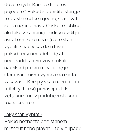
dovolených. Kam že to letos
pojedete? Pokud si pořídíte stan, je
to vlastně celkem jedno, stanovat
se dá nejen u nás v České republice,
ale také v zahraničí. Jediný rozdíl je
asi v tom, že u nás můžete stan
vybalit snad v každém lese –
pokud tedy nebudete dělat
nepořádek a ohrožovat okolí
například požárem. V cizině je
stanování mimo vyhrazená místa
zakázané. Kempy však na rozdíl od
odlehlých lesů přinášejí daleko
větší komfort v podobě restaurací,
toalet a sprch.
Jaký stan vybrat?
Pokud nechcete pod stanem
mrznout nebo plavat – to v případě