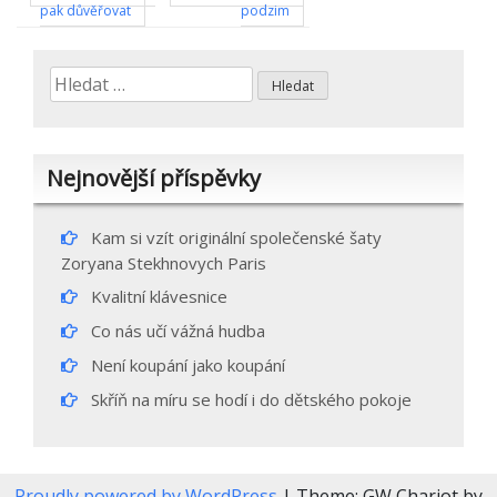
Navigace
pak důvěřovat
podzim
pro
příspěvek
Vyhledávání
Nejnovější příspěvky
Kam si vzít originální společenské šaty
Zoryana Stekhnovych Paris
Kvalitní klávesnice
Co nás učí vážná hudba
Není koupání jako koupání
Skříň na míru se hodí i do dětského pokoje
Proudly powered by WordPress
|
Theme: GW Chariot by