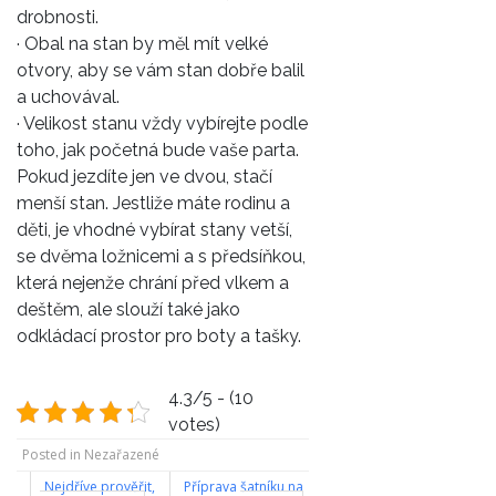
drobnosti.
· Obal na stan by měl mít velké
otvory, aby se vám stan dobře balil
a uchovával.
· Velikost stanu vždy vybírejte podle
toho, jak početná bude vaše parta.
Pokud jezdíte jen ve dvou, stačí
menší stan. Jestliže máte rodinu a
děti, je vhodné vybírat stany vetší,
se dvěma ložnicemi a s předsíňkou,
která nejenže chrání před vlkem a
deštěm, ale slouží také jako
odkládací prostor pro boty a tašky.
4.3/5 - (10
votes)
Posted in Nezařazené
Nejdříve prověřit,
Příprava šatníku na