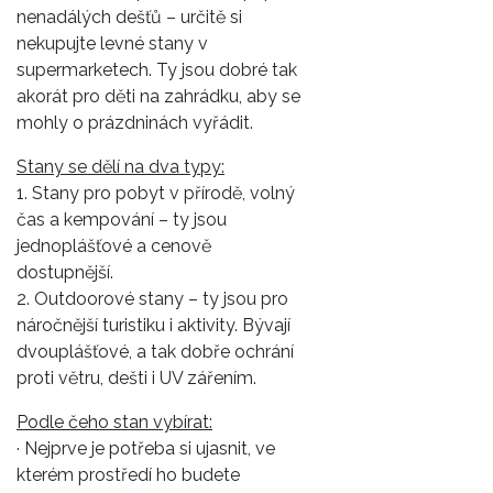
nenadálých dešťů – určitě si
nekupujte levné stany v
supermarketech. Ty jsou dobré tak
akorát pro děti na zahrádku, aby se
mohly o prázdninách vyřádit.
Stany se dělí na dva typy:
1. Stany pro pobyt v přírodě, volný
čas a kempování – ty jsou
jednoplášťové a cenově
dostupnější.
2. Outdoorové stany – ty jsou pro
náročnější turistiku i aktivity. Bývají
dvouplášťové, a tak dobře ochrání
proti větru, dešti i UV zářením.
Podle čeho stan vybírat:
· Nejprve je potřeba si ujasnit, ve
kterém prostředí ho budete