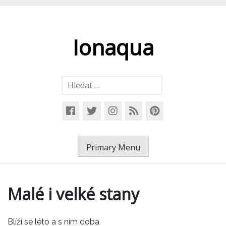
Skip
to
content
Ionaqua
Vyhledávání
Primary Menu
Malé i velké stany
Blíží se léto a s ním doba