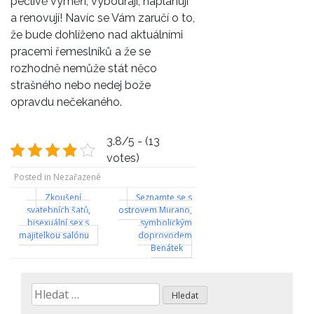
pečlivě vyměří, vybourají, naplánují
a renovují! Navíc se Vám zaručí o to,
že bude dohlíženo nad aktuálními
pracemi řemeslníků a že se
rozhodně nemůže stát něco
strašného nebo nedej bože
opravdu nečekaného.
3.8/5 - (13
votes)
Posted in Nezařazené
Navigace
Zkoušení
Seznamte se s
svatebních šatů,
ostrovem Murano,
pro
bisexuální sex s
symbolickým
majitelkou salónu
doprovodem
příspěvek
Benátek
Vyhledávání