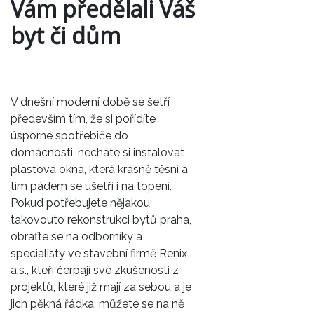
Vám předělali Váš
byt či dům
V dnešní moderní době se šetří
především tím, že si pořídíte
úsporné spotřebiče do
domácnosti, necháte si instalovat
plastová okna, která krásně těsní a
tím pádem se ušetří i na topení.
Pokud potřebujete nějakou
takovouto
rekonstrukci bytů praha
,
obraťte se na odborníky a
specialisty ve stavební firmě Renix
a.s., kteří čerpají své zkušenosti z
projektů, které již mají za sebou a je
jich pěkná řádka, můžete se na ně