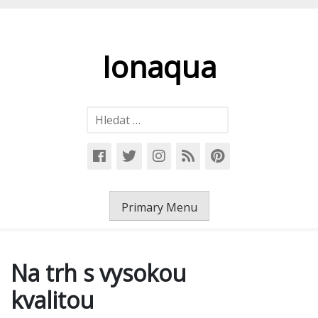
Skip
to
content
Ionaqua
Vyhledávání
Primary Menu
Na trh s vysokou
kvalitou