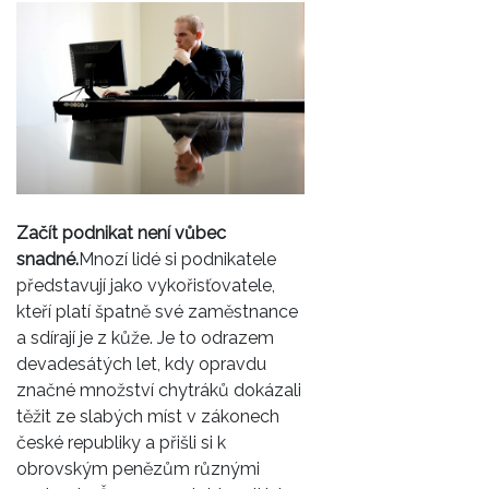
Začít podnikat není vůbec
snadné.
Mnozí lidé si podnikatele
představují jako vykořisťovatele,
kteří platí špatně své zaměstnance
a sdírají je z kůže. Je to odrazem
devadesátých let, kdy opravdu
značné množství chytráků dokázali
těžit ze slabých míst v zákonech
české republiky a přišli si k
obrovským penězům různými