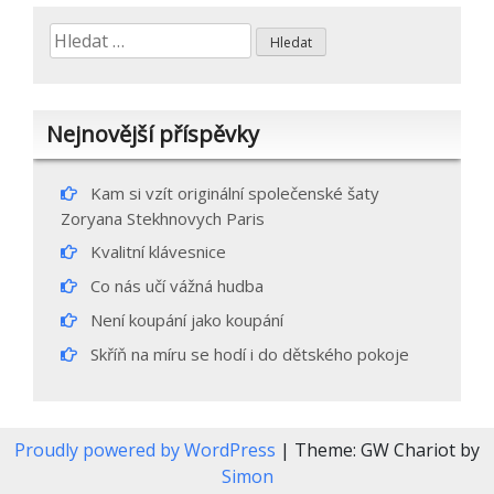
příspěvek
Vyhledávání
Nejnovější příspěvky
Kam si vzít originální společenské šaty
Zoryana Stekhnovych Paris
Kvalitní klávesnice
Co nás učí vážná hudba
Není koupání jako koupání
Skříň na míru se hodí i do dětského pokoje
Proudly powered by WordPress
|
Theme: GW Chariot by
Simon