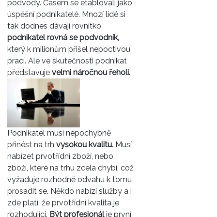
podvody. Časem se etablovali jako
úspěšní podnikatelé. Mnozí lidé si
tak dodnes dávají rovnítko
podnikatel rovná se podvodník,
který k milionům přišel nepoctivou
prací. Ale ve skutečnosti podnikat
představuje
velmi náročnou řeholi.
Podnikatel musí nepochybně
přinést na trh
vysokou kvalitu.
Musí
nabízet prvotřídní zboží, nebo
zboží, které na trhu zcela chybí, což
vyžaduje rozhodně odvahu k tomu
prosadit se. Někdo nabízí služby a i
zde platí, že prvotřídní kvalita je
rozhodující.
Být profesionál
je první