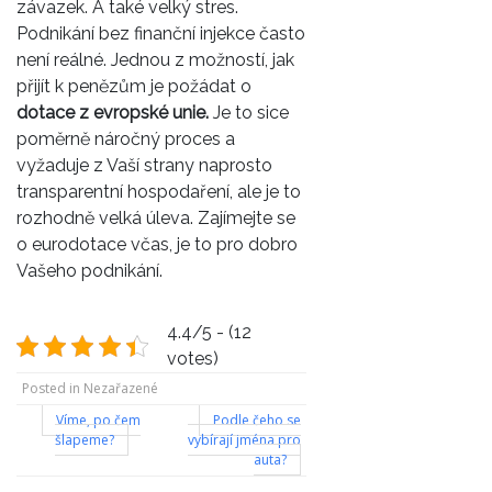
závazek. A také velký stres.
Podnikání bez finanční injekce často
není reálné. Jednou z možností, jak
přijít k penězům je požádat o
dotace z evropské unie.
Je to sice
poměrně náročný proces a
vyžaduje z Vaší strany naprosto
transparentní hospodaření, ale je to
rozhodně velká úleva. Zajímejte se
o eurodotace včas, je to pro dobro
Vašeho podnikání.
4.4/5 - (12
votes)
Posted in Nezařazené
Navigace
Víme, po čem
Podle čeho se
šlapeme?
vybírají jména pro
pro
auta?