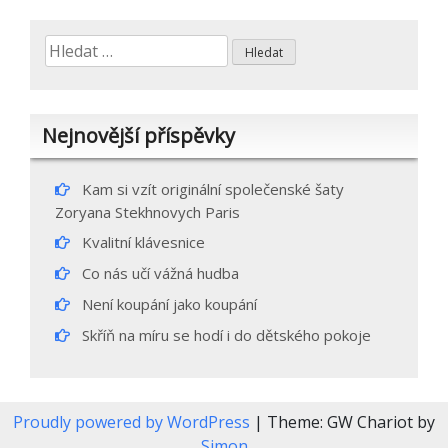
příspěvek
Vyhledávání
Nejnovější příspěvky
Kam si vzít originální společenské šaty
Zoryana Stekhnovych Paris
Kvalitní klávesnice
Co nás učí vážná hudba
Není koupání jako koupání
Skříň na míru se hodí i do dětského pokoje
Proudly powered by WordPress
|
Theme: GW Chariot by
Simon