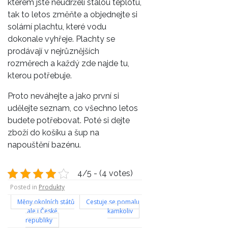
kterém jste neudrželi stálou teplotu,
tak to letos změňte a objednejte si
solární plachtu, které vodu
dokonale vyhřeje. Plachty se
prodávají v nejrůznějších
rozměrech a každý zde najde tu,
kterou potřebuje.
Proto neváhejte a jako první si
udělejte seznam, co všechno letos
budete potřebovat. Poté si dejte
zboží do košíku a šup na
napouštění bazénu.
4/5 - (4 votes)
Posted in
Produkty
Navigace
Měny okolních států
Cestuje se pomalu
ale i České
kamkoliv
pro
republiky