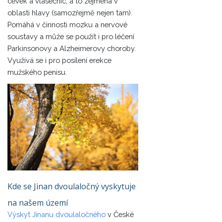
cévek a vlásečnic, a to zejména v
oblasti hlavy (samozřejmě nejen tam).
Pomáhá v činnosti mozku a nervové
soustavy a může se použít i pro léčení
Parkinsonovy a Alzheimerovy choroby.
Využívá se i pro posílení erekce
mužského penisu.
Kde se Jinan dvoulaločný vyskytuje
na našem území
Výskyt Jinanu dvoulaločného
v České