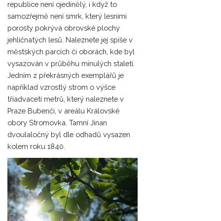
republice není ojedinělý, i když to
samozřejmě není smrk, který lesními
porosty pokrývá obrovské plochy
jehličnatých lesů. Naleznete jej spíše v
městských parcích či oborách, kde byl
vysazován v průběhu minulých staletí.
Jedním z překrásných exemplářů je
například vzrostlý strom o výšce
třiadvaceti metrů, který naleznete v
Praze Bubenči, v areálu Královské
obory Stromovka. Tamní Jinan
dvoulaločný byl dle odhadů vysazen
kolem roku 1840.