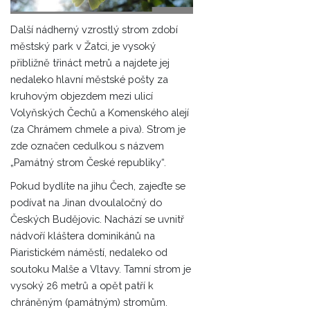
Další nádherný vzrostlý strom zdobí
městský park v Žatci, je vysoký
přibližně třináct metrů a najdete jej
nedaleko hlavní městské pošty za
kruhovým objezdem mezi ulicí
Volyňských Čechů a Komenského alejí
(za Chrámem chmele a piva). Strom je
zde označen cedulkou s názvem
„Památný strom České republiky“.
Pokud bydlíte na jihu Čech, zajeďte se
podívat na Jinan dvoulaločný do
Českých Budějovic. Nachází se uvnitř
nádvoří kláštera dominikánů na
Piaristickém náměstí, nedaleko od
soutoku Malše a Vltavy. Tamní strom je
vysoký 26 metrů a opět patří k
chráněným (památným) stromům.