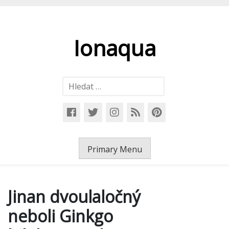
Skip
to
content
Ionaqua
Vyhledávání
Primary Menu
Jinan dvoulaločný
neboli Ginkgo