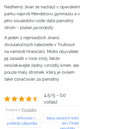
Nádherný Jinan se nachází v opavském
parku naproti Mendelovu gymnáziu a v
jeho sousedství roste další památný
strom – platan javorolistý.
A jeden z nejmladších Jinanů
dvoulaločných naleznete v Trutnově
na náměstí Hraničářů. Místní obyvatelé
jej zasadili v roce 2015, takže
neočekávejte žádný vzrostlý kmen, ale
pouze malý stromek, který je ovšem
také označován za památný.
4.5/5 - (10
votes)
Posted in
Produkty
Navigace
Stěhování z
Měny okolních států
pohledu zákazníka
ale i České
republiky