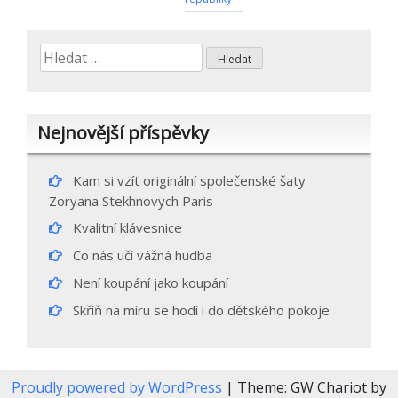
pro
příspěvek
Vyhledávání
Nejnovější příspěvky
Kam si vzít originální společenské šaty
Zoryana Stekhnovych Paris
Kvalitní klávesnice
Co nás učí vážná hudba
Není koupání jako koupání
Skříň na míru se hodí i do dětského pokoje
Proudly powered by WordPress
|
Theme: GW Chariot by