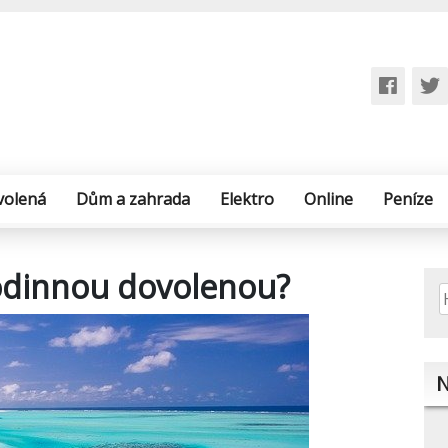
volená
Dům a zahrada
Elektro
Online
Peníze
rodinnou dovolenou?
V
N