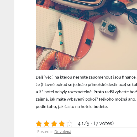
Další věcí, na kterou nesmíte zapomenout jsou financ
že (hlavně pokud se jedná o přímořské destinace) se toli
a 3* hotel nebyly rozeznatelné. Proto radši vyberte horš
zajímá, jak máte vybavený pokoj? Někoho možná ano, pro
podle toho, jak často na hotelu budete.
4.1/5 - (7 votes)
Posted in
Dovolená