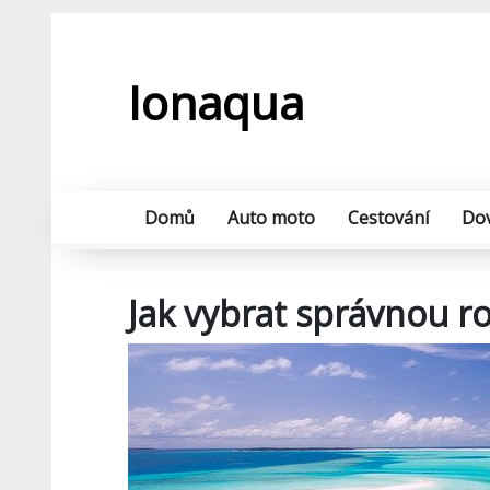
Skip
to
content
Ionaqua
Domů
Auto moto
Cestování
Do
Jak vybrat správnou 