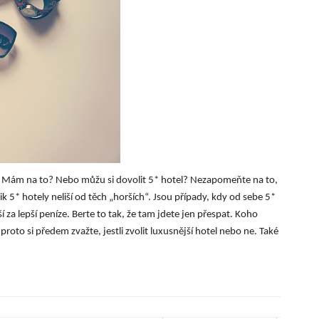
e. Mám na to? Nebo můžu si dovolit 5* hotel? Nezapomeňte na to,
k 5* hotely neliší od těch „horších“. Jsou případy, kdy od sebe 5*
í za lepší peníze. Berte to tak, že tam jdete jen přespat. Koho
to si předem zvažte, jestli zvolit luxusnější hotel nebo ne. Také