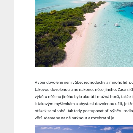
Výběr dovolené není vůbec jednoduchý a mnoho lidí posléz
takovou dovolenou a ne nakonec něco jiného. Zase si člo
výběru něčeho jiného bylo akorát i možná horší, takže buď
k takovým myšlenkám a abyste si dovolenou užili, je třeba
otázek sami sobě. Jak tedy postupovat při výběru rodi
věcí. Jdeme se na ně mrknout a rozebrat si je.