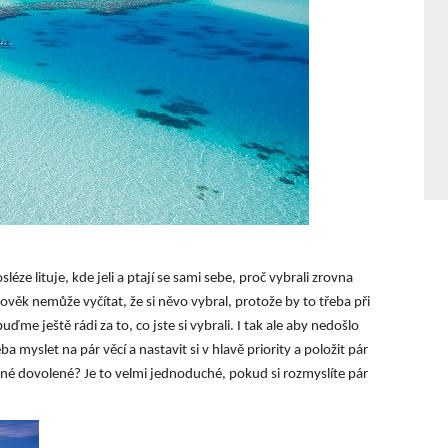
e lituje, kde jeli a ptají se sami sebe, proč vybrali zrovna
věk nemůže vyčítat, že si něvo vybral, protože by to třeba při
me ještě rádi za to, co jste si vybrali. I tak ale aby nedošlo
 myslet na pár věcí a nastavit si v hlavě priority a položit pár
nné dovolené? Je to velmi jednoduché, pokud si rozmyslíte pár