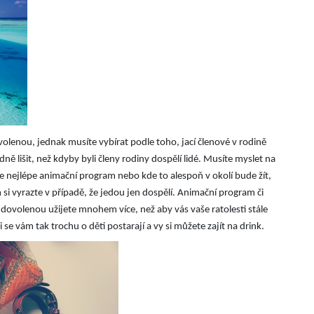
volenou, jednak musíte vybírat podle toho, jací členové v rodině
ě lišit, než kdyby byli členy rodiny dospělí lidé. Musíte myslet na
ude nejlépe animační program nebo kde to alespoň v okolí bude žít,
i vyrazte v případě, že jedou jen dospělí. Animační program či
k dovolenou užijete mnohem více, než aby vás vaše ratolesti stále
 se vám tak trochu o děti postarají a vy si můžete zajít na drink.