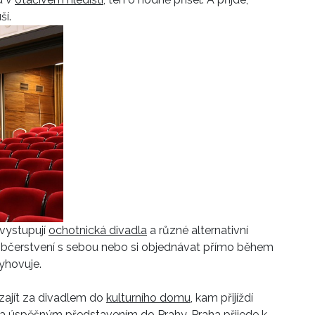
ší.
 vystupují
ochotnická divadla
a různé alternativní
t občerstvení s sebou nebo si objednávat přímo během
vyhovuje.
zajít za divadlem do
kulturního domu
, kam přijíždí
a úspěšným představením do Prahy, Praha přijede k