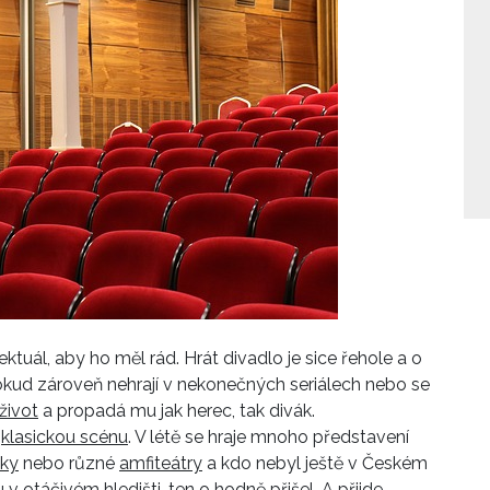
ktuál, aby ho měl rád. Hrát divadlo je sice řehole a o
okud zároveň nehrají v nekonečných seriálech nebo se
život
a propadá mu jak herec, tak divák.
a
klasickou scénu
. V létě se hraje mnoho představení
mky
nebo různé
amfiteátry
a kdo nebyl ještě v Českém
u v
otáčivém hledišti
, ten o hodně přišel. A přijde,