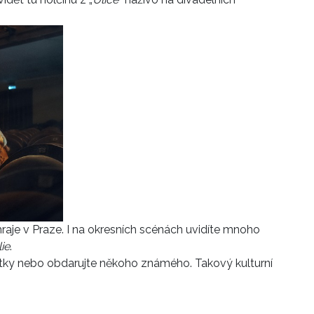
 hraje v Praze. I na okresních scénách uvidíte mnoho
ie
.
stky nebo obdarujte někoho známého. Takový kulturní