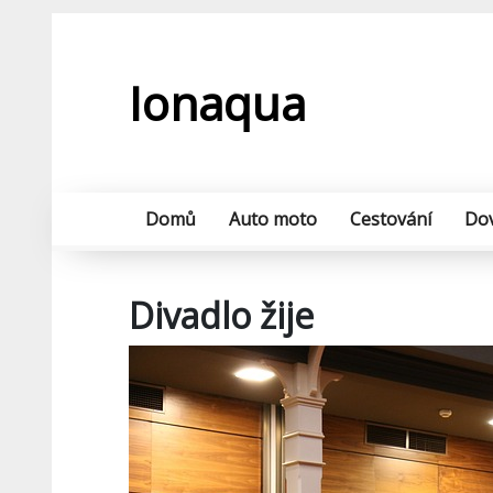
Skip
to
content
Ionaqua
Domů
Auto moto
Cestování
Do
Divadlo žije