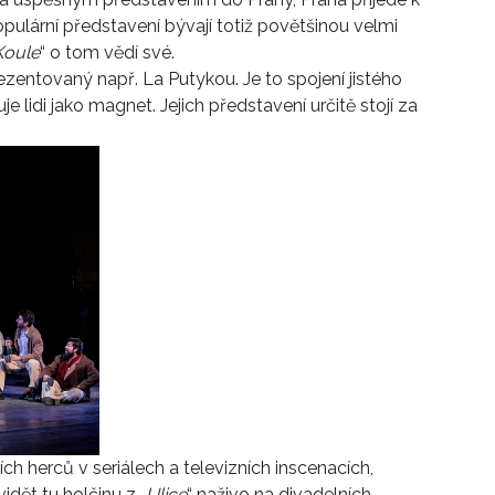
opulární představení bývají totiž povětšinou velmi
Koule
“ o tom vědí své.
rezentovaný např. La Putykou. Je to spojení jistého
e lidi jako magnet. Jejich představení určitě stojí za
ch herců v seriálech a televizních inscenacích,
vidět tu holčinu z „
Ulice
“ naživo na divadelních