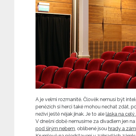
A je velmi rozmanité. Člověk nemusí být intele
penězích si herci také mohou nechat zdát, p
neživí ještě nějak jinak. Je to ale
láska na celý 
V dnešní době nemusíme za divadlem jen n
pod širým nebem
, oblíbené jsou
hrady a zá
Krumlově na představení v zahradách zámk