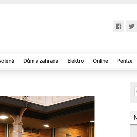
volená
Dům a zahrada
Elektro
Online
Peníze
V
N