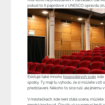
pokud to ti páprdové z UNESCO opravdu zru
Existuje také mnoho
hospodských scén
, kde
spolky. Ty mají tu výhodu, že si můžete vzí
představení. Někoho to sice ruší, ale jinému 
V městečkách, kde není stálá scéna, můžete 
mnohá hostovat. Člověk už se nemusí hnát z