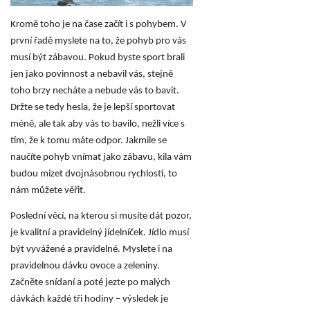
Kromě toho je na čase začít i s pohybem. V
první řadě myslete na to, že pohyb pro vás
musí být zábavou. Pokud byste sport brali
jen jako povinnost a nebavil vás, stejně
toho brzy necháte a nebude vás to bavit.
Držte se tedy hesla, že je lepší sportovat
méně, ale tak aby vás to bavilo, nežli více s
tím, že k tomu máte odpor. Jakmile se
naučíte pohyb vnímat jako zábavu, kila vám
budou mizet dvojnásobnou rychlostí, to
nám můžete věřit.
Poslední věcí, na kterou si musíte dát pozor,
je kvalitní a pravidelný jídelníček. Jídlo musí
být vyvážené a pravidelné. Myslete i na
pravidelnou dávku ovoce a zeleniny.
Začněte snídaní a poté jezte po malých
dávkách každé tři hodiny – výsledek je