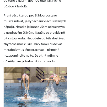
do toho s našimi tipy! Uvidíte, jak rychle
půjdou kila dolů.
První věcí, kterou pro štíhlou postavu
musíte udělat, je vynechání všech slazených
nápojů. Zkrátka je konec všem ochuceným
a nezdravým šťávám. Naučte se pravidelně
pít čistou vodu. Nebudete do těla dostávat
zbytečně moc cukrů. Díky tomu bude váš
metabolizmus lépe pracovat – nicméně
nezapomínejte na to, že pitný režim je
důležitý. Jen je třeba pít čistou vodu.