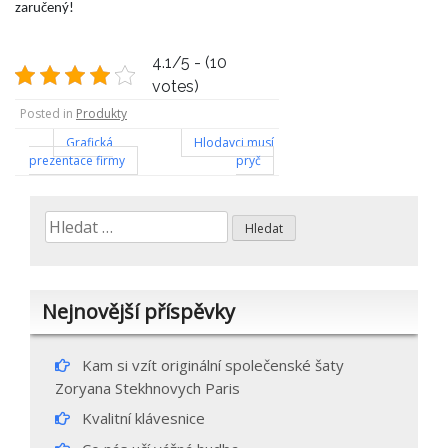
zaručený!
4.1/5 - (10
votes)
Posted in
Produkty
Navigace
Grafická
Hlodavci musí
prezentace firmy
pryč
pro
příspěvek
Vyhledávání
Nejnovější příspěvky
Kam si vzít originální společenské šaty
Zoryana Stekhnovych Paris
Kvalitní klávesnice