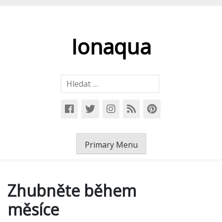
Skip
to
content
Ionaqua
Vyhledávání
Primary Menu
Zhubněte během
měsíce