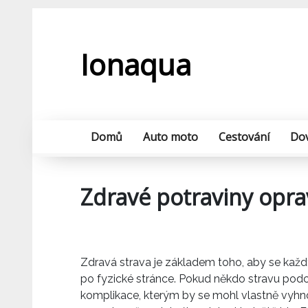
Skip
to
content
Ionaqua
Domů
Auto moto
Cestování
Do
Zdravé potraviny opr
Zdravá strava je základem toho, aby se každý 
po fyzické stránce. Pokud někdo stravu podc
komplikace, kterým by se mohl vlastně vyhnout