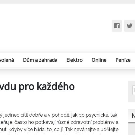
volená
Dům a zahrada
Elektro
Online
Peníze
avdu pro každého
V
N
jedinec cítil dobře a v pohodě, jak po psychické, tak
eňuje, často ho potkávají různé zdravotní problémy a
, kdyby více hlídal to, co jí. Tak neváhejte a udělejte