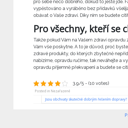
pro sebe něco dobrého, dokud to ještě jde.
F
vypěstováno a vyráběno bez přídavků všelija
obávat o Vaše zdraví. Díky nim se budete cí
Pro všechny, kteří se c
Takže pokud Vám na Vašem zdraví opravdu zále
Vám vše poskytne. A to je důvod, proč byste
zdravé produkty, do kterých zbytečně nepřid
nabízíme, opravdu ručíme, tak neváhejte a vyb
opravdu příjemně překvapeni a budete se cíti
3.9/5 - (10 votes)
Posted in Nezařazené
Navigace
Jsou obchvaty skutečně dobrým řešením dopravy?
pro
P
příspěvek