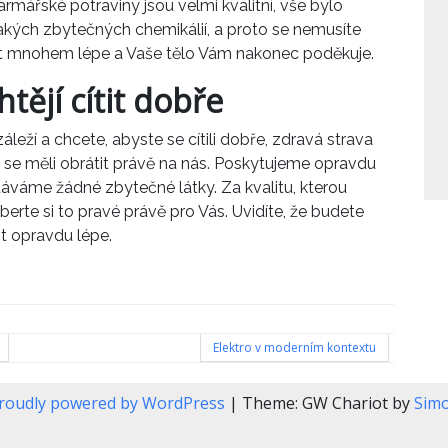
armářské potraviny
jsou velmi kvalitní, vše bylo
kých zbytečných chemikálií, a proto se nemusíte
tit mnohem lépe a Vaše tělo Vám nakonec poděkuje.
htějí cítit dobře
ží a chcete, abyste se cítili dobře, zdravá strava
 se měli obrátit právě na nás. Poskytujeme opravdu
áváme žádné zbytečné látky. Za kvalitu, kterou
erte si to pravé právě pro Vás. Uvidíte, že budete
t opravdu lépe.
Elektro v moderním kontextu
roudly powered by WordPress
|
Theme: GW Chariot by
Sim