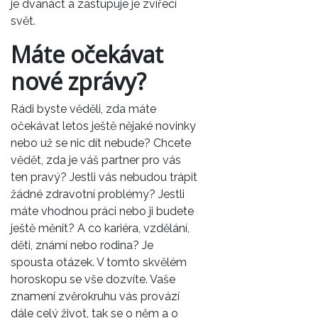
je dvanáct a zastupuje je zvířecí
svět.
Máte očekávat
nové zprávy?
Rádi byste věděli, zda máte
očekávat letos ještě nějaké novinky
nebo už se nic dít nebude? Chcete
vědět, zda je váš partner pro vás
ten pravý? Jestli vás nebudou trápit
žádné zdravotní problémy? Jestli
máte vhodnou práci nebo ji budete
ještě měnit? A co kariéra, vzdělání,
děti, známí nebo rodina? Je
spousta otázek. V tomto skvělém
horoskopu se vše dozvíte. Vaše
znamení zvěrokruhu vás provází
dále celý život, tak se o něm a o