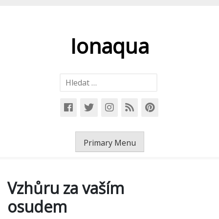
Skip
to
content
Ionaqua
Vyhledávání
Primary Menu
Vzhůru za vaším
osudem