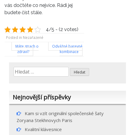
vás dočtěte co nejvíce. Rádi jej
budete číst stále.
4/5 - (2 votes)
Posted in Nezařazené
Navigace
Máte strach o
Odvážné barevné
zdraví?
kombinace
pro
příspěvek
Vyhledávání
Nejnovější příspěvky
Kam si vzít originální společenské šaty
Zoryana Stekhnovych Paris
Kvalitní klávesnice