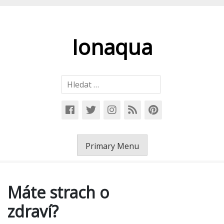
Skip
to
content
Ionaqua
Vyhledávání
Primary Menu
Máte strach o
zdraví?