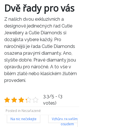
Dvě řady pro vás
Z našich dvou exkluzivních a
designově jedinečných řad Cutie
Jewellery a Cutie Diamonds si
dozajista vybere každý. Pro
náročnější je řada Cutie Diamonds
osazena pravými diamanty. Ano,
slyšíte dobře. Pravé diamanty jsou
opravdu pro náročné. A to vše v
bílém zlatě nebo klasickém žlutém
provedení.
3.3/5 - (3
votes)
Posted in Nezařazené
Navigace
Na nic nečekejte
Vzhůru za vaším
osudem