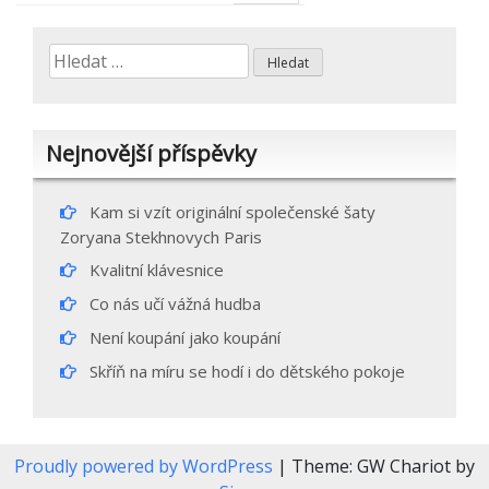
pro
příspěvek
Vyhledávání
Nejnovější příspěvky
Kam si vzít originální společenské šaty
Zoryana Stekhnovych Paris
Kvalitní klávesnice
Co nás učí vážná hudba
Není koupání jako koupání
Skříň na míru se hodí i do dětského pokoje
Proudly powered by WordPress
|
Theme: GW Chariot by