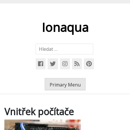
Skip
to
content
Ionaqua
Vyhledávání
Primary Menu
Vnitřek počítače