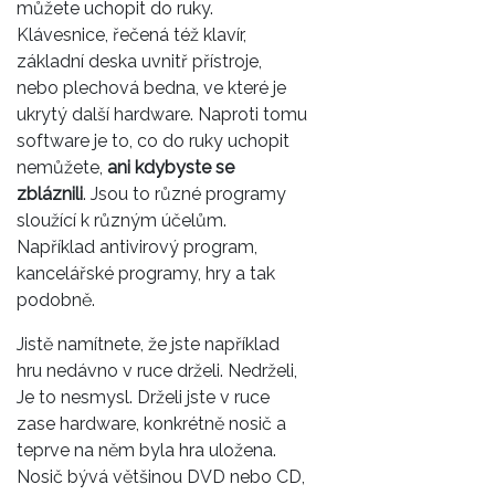
můžete uchopit do ruky.
Klávesnice, řečená též klavír,
základní deska uvnitř přístroje,
nebo plechová bedna, ve které je
ukrytý další hardware. Naproti tomu
software je to, co do ruky uchopit
nemůžete,
ani kdybyste se
zbláznili
. Jsou to různé programy
sloužící k různým účelům.
Například antivirový program,
kancelářské programy, hry a tak
podobně.
Jistě namítnete, že jste například
hru nedávno v ruce drželi. Nedrželi,
Je to nesmysl. Drželi jste v ruce
zase hardware, konkrétně nosič a
teprve na něm byla hra uložena.
Nosič bývá většinou DVD nebo CD,