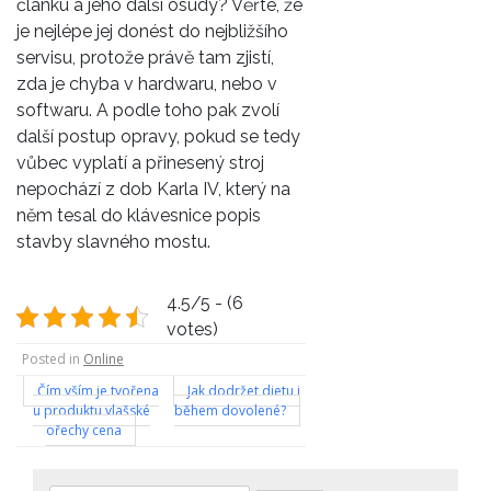
článku a jeho další osudy? Věřte, že
je nejlépe jej donést do nejbližšího
servisu, protože právě tam zjistí,
zda je chyba v hardwaru, nebo v
softwaru. A podle toho pak zvolí
další postup opravy, pokud se tedy
vůbec vyplatí a přinesený stroj
nepochází z dob Karla IV, který na
něm tesal do klávesnice popis
stavby slavného mostu.
4.5/5 - (6
votes)
Posted in
Online
Navigace
Čím vším je tvořena
Jak dodržet dietu i
u produktu vlašské
během dovolené?
pro
ořechy cena
příspěvek