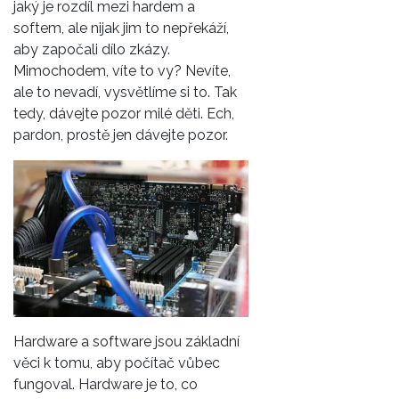
jaký je rozdíl mezi hardem a
softem, ale nijak jim to nepřekáží,
aby započali dílo zkázy.
Mimochodem, víte to vy? Nevíte,
ale to nevadí, vysvětlíme si to. Tak
tedy, dávejte pozor milé děti. Ech,
pardon, prostě jen dávejte pozor.
Hardware a software
jsou základní
věci k tomu, aby počítač vůbec
fungoval. Hardware je to, co