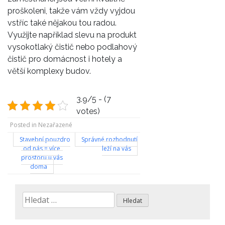
proškoleni, takže vám vždy vyjdou
vstříc také nějakou tou radou.
Využijte například slevu na produkt
vysokotlaký čistič nebo podlahový
čistič pro domácnost i hotely a
větší komplexy budov.
3.9/5 - (7
votes)
Posted in Nezařazené
Navigace
Stavební pouzdro
Správné rozhodnutí
od nás = více
leží na vás
pro
prostoru u vás
doma
příspěvek
Vyhledávání