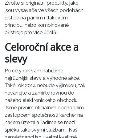
Zvolte si originální produkty, jako
jsou vysavače ve všech podobách,
čističe na parním i tlakovém
principu, nebo kombinované
přístroje pro více účelů.
Celoroční akce a
slevy
Po celý rok vám nabízíme
nejrůznější slevy a výhodné akce.
Také rok 2014 nebude výjimkou, tak
neváhejte a zamiřte rovnou do
našeho elektronického obchodu.
Jsme prvním oficiálním obchodním
zástupcem společnosti
karcher
na
našem území a řadíme se mezi
špičku také svými službami. Naši
zaměstnanci jsou velmi kvalitně