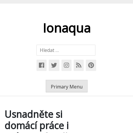
Skip
to
content
Ionaqua
Vyhledávání
Primary Menu
Usnadněte si
domácí práce i