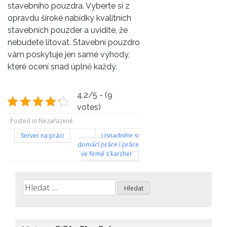
stavebního pouzdra. Vyberte si z
opravdu široké nabídky kvalitních
stavebních pouzder a uvidíte, že
nebudete litovat. Stavební pouzdro
vám poskytuje jen samé výhody,
které ocení snad úplně každý.
4.2/5 - (9
votes)
Posted in Nezařazené
Navigace
Server na práci
Usnadněte si
domácí práce i práce
pro
ve firmě s karcher
příspěvek
Vyhledávání