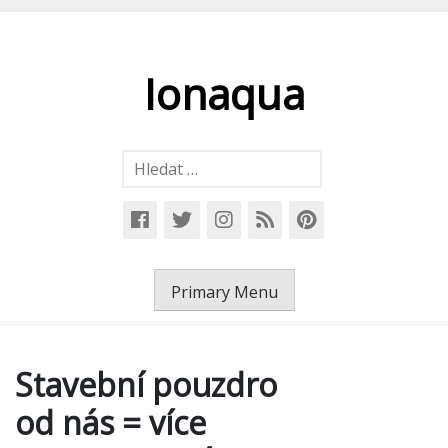
Skip
to
content
Ionaqua
Vyhledávání
Primary Menu
Stavební pouzdro
od nás = více