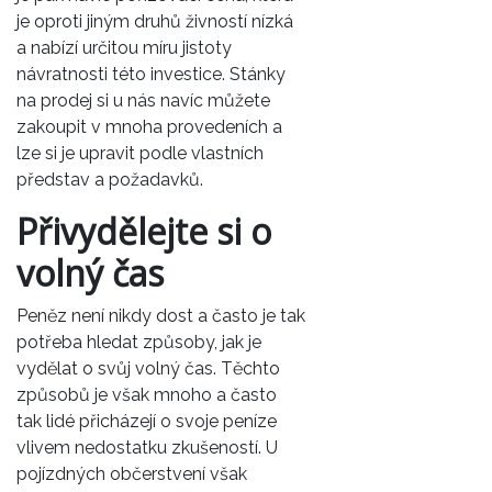
je oproti jiným druhů živností nízká
a nabízí určitou míru jistoty
návratnosti této investice.
Stánky
na prodej
si u nás navíc můžete
zakoupit v mnoha provedeních a
lze si je upravit podle vlastních
představ a požadavků.
Přivydělejte si o
volný čas
Peněz není nikdy dost a často je tak
potřeba hledat způsoby, jak je
vydělat o svůj volný čas. Těchto
způsobů je však mnoho a často
tak lidé přicházejí o svoje peníze
vlivem nedostatku zkušeností. U
pojízdných občerstvení však