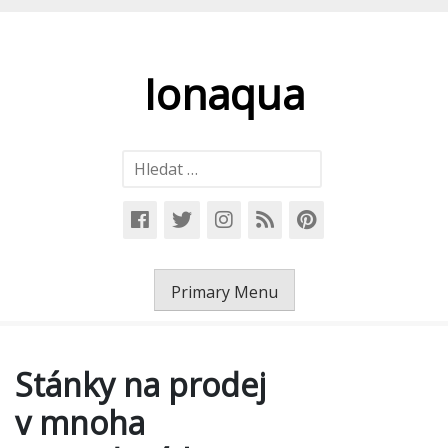
Skip
to
content
Ionaqua
Vyhledávání
Primary Menu
Stánky na prodej
v mnoha