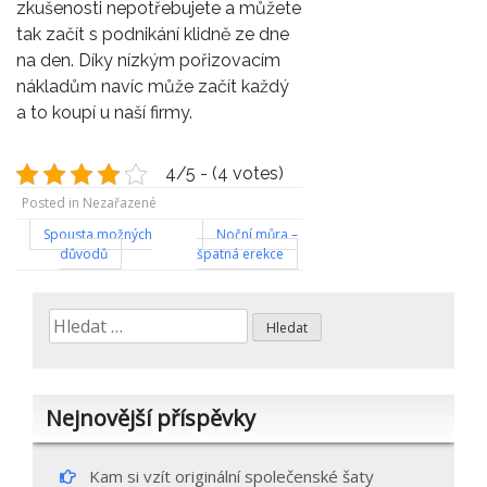
zkušenosti nepotřebujete a můžete
tak začít s podnikání klidně ze dne
na den. Díky nízkým pořizovacím
nákladům navíc může začít každý
a to koupí u naší firmy.
4/5 - (4 votes)
Posted in Nezařazené
Navigace
Spousta možných
Noční můra –
důvodů
špatná erekce
pro
příspěvek
Vyhledávání
Nejnovější příspěvky
Kam si vzít originální společenské šaty