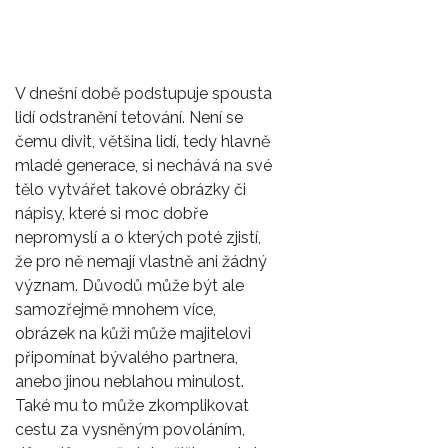
V dnešní době podstupuje spousta
lidí
odstranění tetování
. Není se
čemu divit, většina lidí, tedy hlavně
mladé generace, si nechává na své
tělo vytvářet takové obrázky či
nápisy, které si moc dobře
nepromyslí a o kterých poté zjistí,
že pro ně nemají vlastně ani žádný
význam. Důvodů může být ale
samozřejmě mnohem více,
obrázek na kůži může majitelovi
připomínat bývalého partnera,
anebo jinou neblahou minulost.
Také mu to může zkomplikovat
cestu za vysněným povoláním,