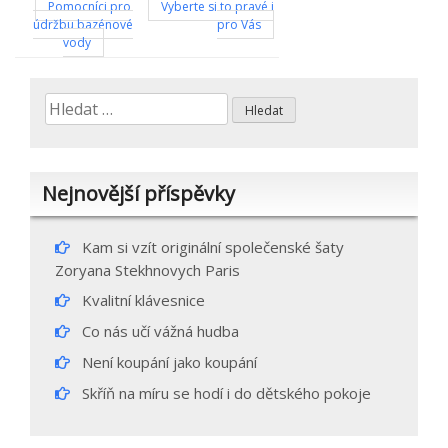
Navigace
Pomocníci pro
Vyberte si to pravé i
údržbu bazénové
pro Vás
pro
vody
příspěvek
Vyhledávání
Nejnovější příspěvky
Kam si vzít originální společenské šaty
Zoryana Stekhnovych Paris
Kvalitní klávesnice
Co nás učí vážná hudba
Není koupání jako koupání
Skříň na míru se hodí i do dětského pokoje