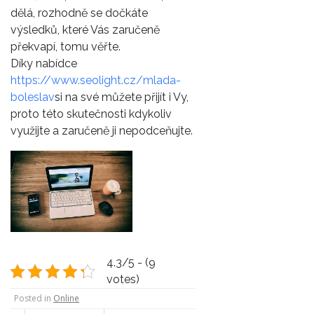
dělá, rozhodně se dočkáte
výsledků, které Vás zaručeně
překvapí, tomu věřte.
Díky nabídce
https://www.seolight.cz/mlada-
boleslav
si na své můžete přijít i Vy,
proto této skutečnosti kdykoliv
využijte a zaručeně ji nepodceňujte.
4.3/5 - (9
votes)
Posted in
Online