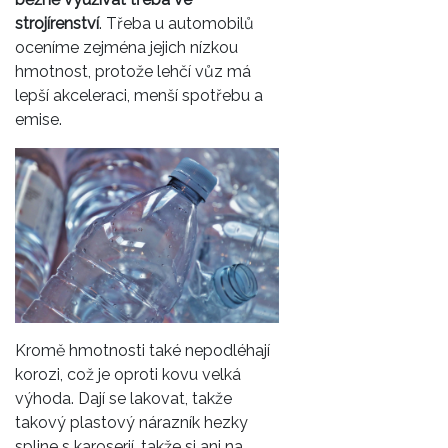
strojírenství
. Třeba u automobilů
oceníme zejména jejich nízkou
hmotnost, protože lehčí vůz má
lepší akceleraci, menší spotřebu a
emise.
Kromě hmotnosti také nepodléhají
korozi, což je oproti kovu velká
výhoda. Dají se lakovat, takže
takový plastový nárazník hezky
spline s karoserií, takže si ani na