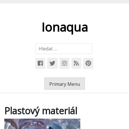
Skip
to
content
Ionaqua
Vyhledávání
Primary Menu
Plastový materiál