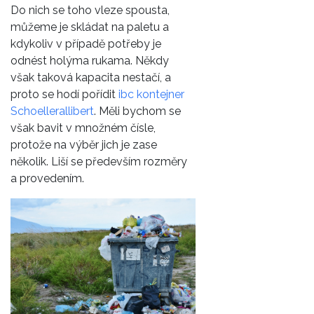
Do nich se toho vleze spousta,
můžeme je skládat na paletu a
kdykoliv v případě potřeby je
odnést holýma rukama. Někdy
však taková kapacita nestačí, a
proto se hodí pořídit
ibc kontejner
Schoellerallibert
. Měli bychom se
však bavit v množném čísle,
protože na výběr jich je zase
několik. Liší se především rozměry
a provedením.