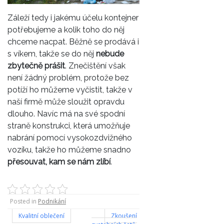
Záleží tedy i jakému účelu kontejner
potřebujeme a kolik toho do něj
chceme nacpat. Běžně se prodává i
s víkem, takže se do něj
nebude
zbytečně prášit
. Znečištění však
není žádný problém, protože bez
potíží ho můžeme vyčistit, takže v
naší firmě může sloužit opravdu
dlouho. Navíc má na své spodní
straně konstrukci, která umožňuje
nabrání pomocí vysokozdvižného
vozíku, takže ho můžeme snadno
přesouvat, kam se nám zlíbí
.
Posted in
Podnikání
Navigace
Kvalitní oblečení
Zkoušení