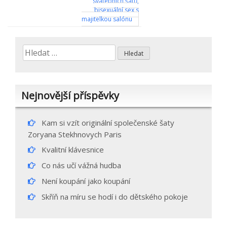
svatebních šatů,
pro
bisexuální sex s
majitelkou salónu
příspěvek
Vyhledávání
Nejnovější příspěvky
Kam si vzít originální společenské šaty
Zoryana Stekhnovych Paris
Kvalitní klávesnice
Co nás učí vážná hudba
Není koupání jako koupání
Skříň na míru se hodí i do dětského pokoje