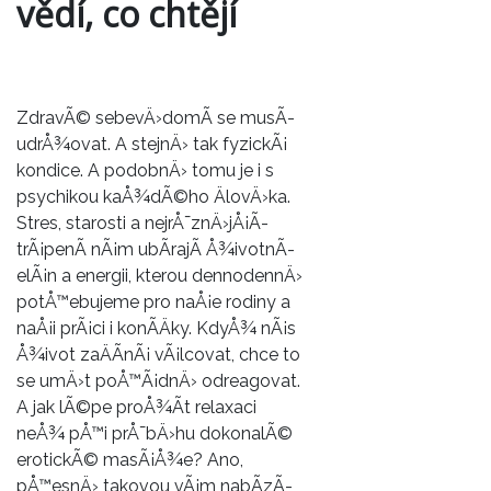
vědí, co chtějí
ZdravÃ© sebevÄ›domÃ­ se musÃ­
udrÅ¾ovat. A stejnÄ› tak fyzickÃ¡
kondice. A podobnÄ› tomu je i s
psychikou kaÅ¾dÃ©ho ÄlovÄ›ka.
Stres, starosti a nejrÅ¯znÄ›jÅ¡Ã­
trÃ¡penÃ­ nÃ¡m ubÃ­rajÃ­ Å¾ivotnÃ­
elÃ¡n a energii, kterou dennodennÄ›
potÅ™ebujeme pro naÅ¡e rodiny a
naÅ¡i prÃ¡ci i konÃ­Äky. KdyÅ¾ nÃ¡s
Å¾ivot zaÄÃ­nÃ¡ vÃ¡lcovat, chce to
se umÄ›t poÅ™Ã¡dnÄ› odreagovat.
A jak lÃ©pe proÅ¾Ã­t relaxaci
neÅ¾ pÅ™i prÅ¯bÄ›hu dokonalÃ©
erotickÃ© masÃ¡Å¾e
? Ano,
pÅ™esnÄ› takovou vÃ¡m nabÃ­zÃ­