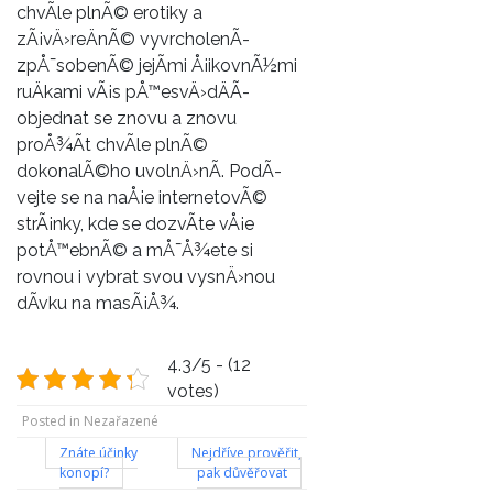
chvÃ­le plnÃ© erotiky a
zÃ¡vÄ›reÄnÃ© vyvrcholenÃ­
zpÅ¯sobenÃ© jejÃ­mi Å¡ikovnÃ½mi
ruÄkami vÃ¡s pÅ™esvÄ›dÄÃ­
objednat se znovu a znovu
proÅ¾Ã­t chvÃ­le plnÃ©
dokonalÃ©ho uvolnÄ›nÃ­. PodÃ­
vejte se na naÅ¡e internetovÃ©
strÃ¡nky, kde se dozvÃ­te vÅ¡e
potÅ™ebnÃ© a mÅ¯Å¾ete si
rovnou i vybrat svou vysnÄ›nou
dÃ­vku na masÃ¡Å¾.
4.3/5 - (12
votes)
Posted in Nezařazené
Navigace
Znáte účinky
Nejdříve prověřit,
konopí?
pak důvěřovat