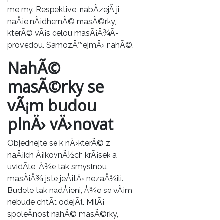
me my. Respektive, nabÃ­zejÃ­ ji
naÅ¡e nÃ¡dhernÃ© masÃ©rky,
kterÃ© vÃ¡s celou masÃ¡Å¾Ã­
provedou. SamozÅ™ejmÄ› nahÃ©.
NahÃ©
masÃ©rky se
vÃ¡m budou
plnÄ› vÄ›novat
Objednejte se k nÄ›kterÃ© z
naÅ¡ich Å¡ikovnÃ½ch krÃ¡sek a
uvidÃ­te, Å¾e tak smyslnou
masÃ¡Å¾ jste jeÅ¡tÄ› nezaÅ¾ili.
Budete tak nadÅ¡eni, Å¾e se vÃ¡m
nebude chtÃ­t odejÃ­t. MilÃ¡
spoleÄnost nahÃ© masÃ©rky,