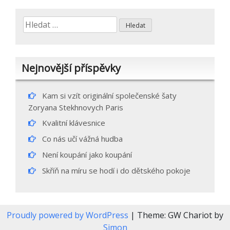
pro
příspěvek
Vyhledávání
Nejnovější příspěvky
Kam si vzít originální společenské šaty
Zoryana Stekhnovych Paris
Kvalitní klávesnice
Co nás učí vážná hudba
Není koupání jako koupání
Skříň na míru se hodí i do dětského pokoje
Proudly powered by WordPress
|
Theme: GW Chariot by
Simon