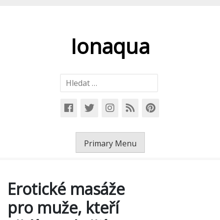
Skip
to
content
Ionaqua
Vyhledávání
Primary Menu
Erotické masáže
pro muže, kteří