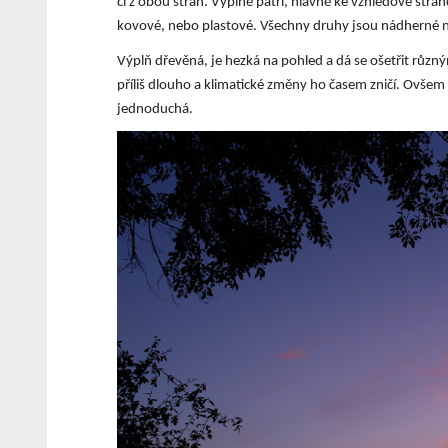
či z obou stran. Výplně patří, hlavně ke vzhledové strá
kovové, nebo plastové. Všechny druhy jsou nádherné na
Výplň dřevěná, je hezká na pohled a dá se ošetřit různý
příliš dlouho a klimatické změny ho časem zničí. Ovšem 
jednoduchá.