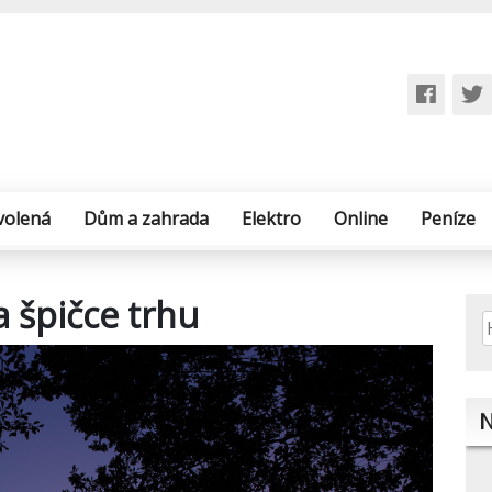
volená
Dům a zahrada
Elektro
Online
Peníze
a špičce trhu
V
N