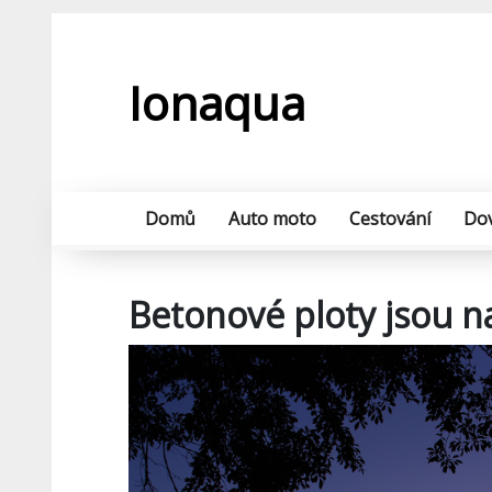
Skip
to
content
Ionaqua
Domů
Auto moto
Cestování
Do
Betonové ploty jsou n