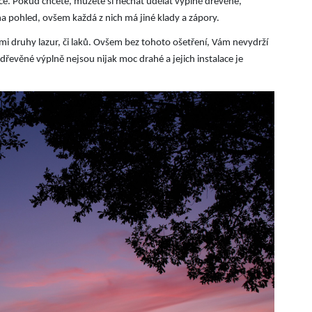
nce. Pokud chcete, můžete si nechat udělat výplně dřevěné,
 pohled, ovšem každá z nich má jiné klady a zápory.
mi druhy lazur, či laků. Ovšem bez tohoto ošetření, Vám nevydrží
dřevěné výplně nejsou nijak moc drahé a jejich instalace je