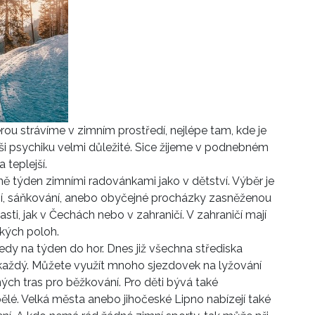
ou strávíme v zimním prostředí, nejlépe tam, kde je
aši psychiku velmi důležité. Sice žijeme v podnebném
 teplejší.
ně týden zimními radovánkami jako v dětství. Výběr je
vání, sáňkování, anebo obyčejné procházky zasněženou
asti, jak v Čechách nebo v zahraničí. V zahraničí mají
kých poloh.
dy na týden do hor. Dnes již všechna střediska
tě každý. Můžete využít mnoho sjezdovek na lyžování
ch tras pro běžkování. Pro děti bývá také
ělé. Velká města anebo jihočeské Lipno nabízejí také