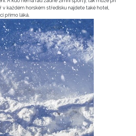
í. A kdo nemá rád žádné zimní sporty, tak může při
ř v každém horském středisku najdete také hotel,
ci přímo láká.