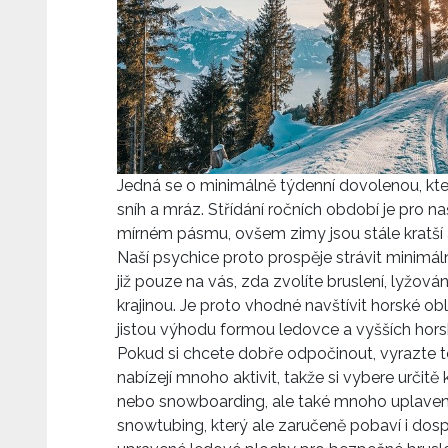
Jedná se o minimálně týdenní dovolenou, kter
sníh a mráz. Střídání ročních období je pro n
mírném pásmu, ovšem zimy jsou stále kratší a
Naší psychice proto prospěje strávit minimál
již pouze na vás, zda zvolíte bruslení, lyžo
krajinou. Je proto vhodné navštívit horské obl
jistou výhodu formou ledovce a vyšších hors
Pokud si chcete dobře odpočinout, vyrazte te
nabízejí mnoho aktivit, takže si vybere urči
nebo snowboarding, ale také mnoho uplavený
snowtubing, který ale zaručeně pobaví i dosp