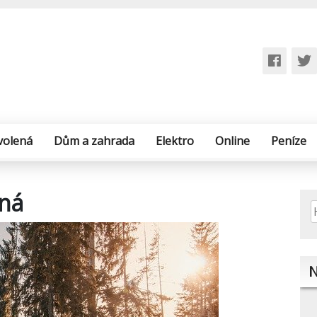
volená
Dům a zahrada
Elektro
Online
Peníze
ená
V
N