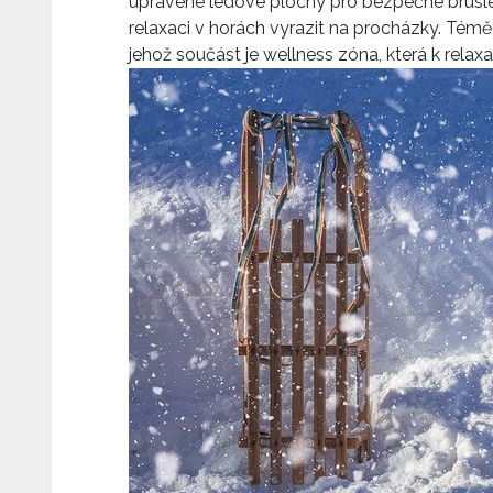
upravené ledové plochy pro bezpečné bruslen
relaxaci v horách vyrazit na procházky. Témě
jehož součást je wellness zóna, která k relaxa