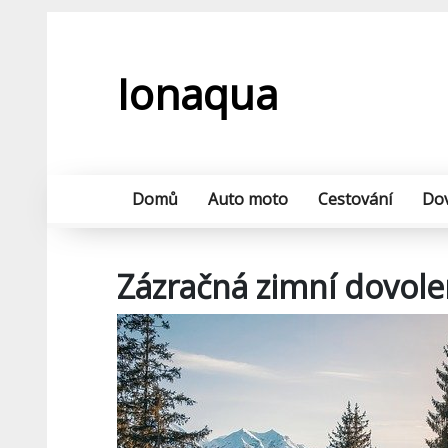
Skip
to
content
Ionaqua
Domů
Auto moto
Cestování
Do
Zázračná zimní dovol