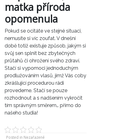
matka příroda
opomenula
Pokud se ocitáte ve stejné situaci,
nemusíte si víc zoufat. V dnešní
době totiž existuje způsob, jakým si
svůj sen splnit bez zbytečných
průtahů či ohrožení svého zdraví.
Stačí si vypomoci jednoduchým
prodlužováním vlasů
, jímž Vás coby
zkrášlující procedurou rádi
provedeme. Stačí se pouze
rozhodnout a s nadšením vykročit
tím správným směrem… přímo do
našeho studia!
Posted in Nezařazené