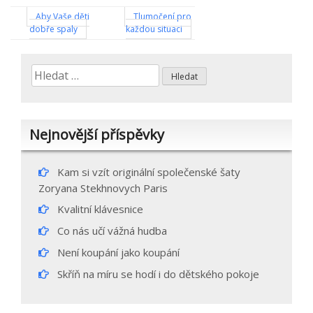
Navigace
Aby Vaše děti
Tlumočení pro
dobře spaly
každou situaci
pro
příspěvek
Vyhledávání
Nejnovější příspěvky
Kam si vzít originální společenské šaty
Zoryana Stekhnovych Paris
Kvalitní klávesnice
Co nás učí vážná hudba
Není koupání jako koupání
Skříň na míru se hodí i do dětského pokoje