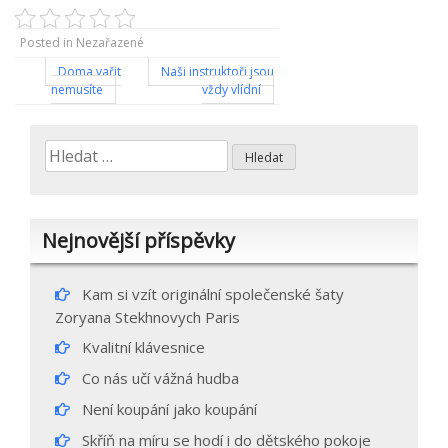
Posted in Nezařazené
Navigace
Doma vařit
Naši instruktoři jsou
nemusíte
vždy vlídní
pro
příspěvek
Vyhledávání
Nejnovější příspěvky
Kam si vzít originální společenské šaty
Zoryana Stekhnovych Paris
Kvalitní klávesnice
Co nás učí vážná hudba
Není koupání jako koupání
Skříň na míru se hodí i do dětského pokoje