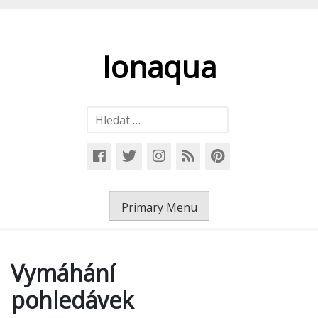
Skip
to
content
Ionaqua
Vyhledávání
Primary Menu
Vymáhání
pohledávek