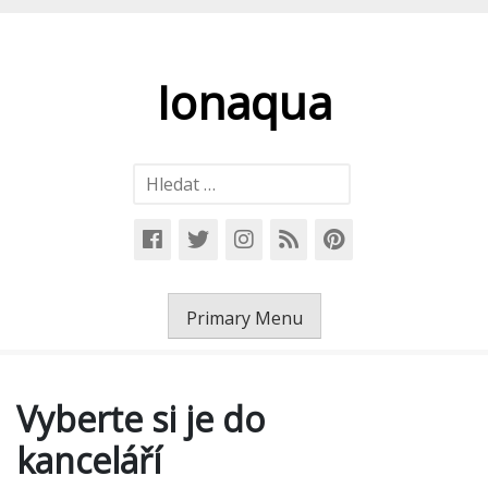
Skip
to
content
Ionaqua
Vyhledávání
Primary Menu
Vyberte si je do
kanceláří