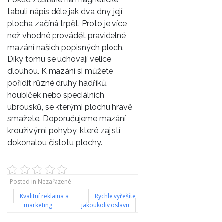
tabuli
nápis déle jak dva dny, její
plocha začíná trpět. Proto je více
než vhodné provádět pravidelné
mazání našich popisných ploch.
Díky tomu se uchovají velice
dlouhou. K mazání si můžete
pořídit různé druhy hadříků,
houbiček nebo speciálních
ubrousků, se kterými plochu hravě
smažete. Doporučujeme mazání
krouživými pohyby, které zajistí
dokonalou čistotu plochy.
Posted in Nezařazené
Navigace
Kvalitní reklama a
Rychle vyřešíte
marketing
jakoukoliv oslavu
pro