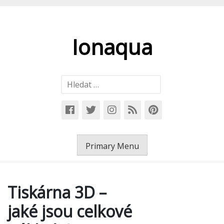
Skip
to
content
Ionaqua
Vyhledávání
Primary Menu
Tiskárna 3D –
jaké jsou celkové