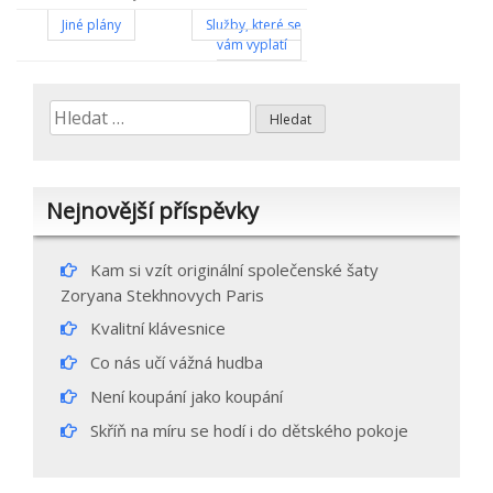
Navigace
Jiné plány
Služby, které se
vám vyplatí
pro
příspěvek
Vyhledávání
Nejnovější příspěvky
Kam si vzít originální společenské šaty
Zoryana Stekhnovych Paris
Kvalitní klávesnice
Co nás učí vážná hudba
Není koupání jako koupání
Skříň na míru se hodí i do dětského pokoje