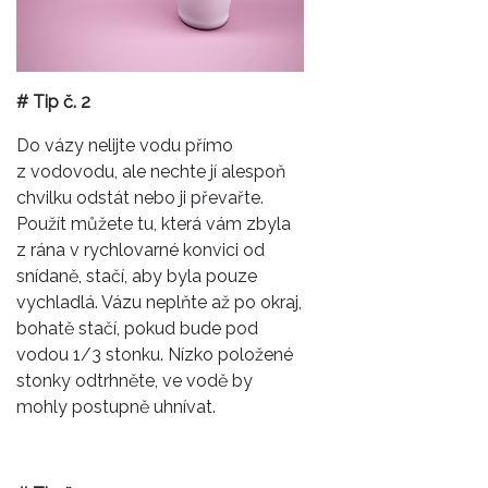
# Tip č. 2
Do vázy nelijte vodu přímo
z vodovodu, ale nechte jí alespoň
chvilku odstát nebo ji převařte.
Použít můžete tu, která vám zbyla
z rána v rychlovarné konvici od
snídaně, stačí, aby byla pouze
vychladlá. Vázu neplňte až po okraj,
bohatě stačí, pokud bude pod
vodou 1/3 stonku. Nízko položené
stonky odtrhněte, ve vodě by
mohly postupně uhnívat.