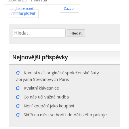
Posted in
Dům a zahrada
Navigace
Jak se naučit
Zázvor
techniku plstění
pro
příspěvek
Vyhledávání
Nejnovější příspěvky
Kam si vzít originální společenské šaty
Zoryana Stekhnovych Paris
Kvalitní klávesnice
Co nás učí vážná hudba
Není koupání jako koupání
Skříň na míru se hodí i do dětského pokoje