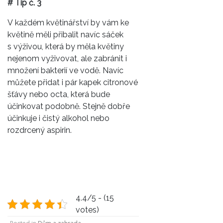
# Tip č. 3
V každém květinářství by vám ke
květině měli přibalit navíc sáček
s výživou, která by měla květiny
nejenom vyživovat, ale zabránit i
množení bakterií ve vodě. Navíc
můžete přidat i pár kapek citronové
šťávy nebo octa, která bude
účinkovat podobně. Stejně dobře
účinkuje i čistý alkohol nebo
rozdrcený aspirin.
4.4/5 - (15
votes)