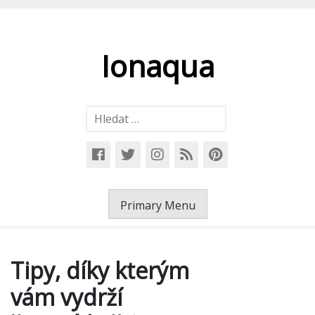
Skip
to
content
Ionaqua
Vyhledávání
Primary Menu
Tipy, díky kterým
vám vydrží