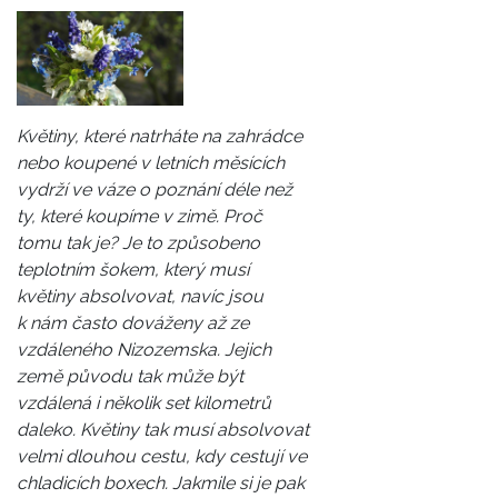
Květiny, které natrháte na zahrádce
nebo koupené v letních měsících
vydrží ve váze o poznání déle než
ty, které koupíme v zimě. Proč
tomu tak je? Je to způsobeno
teplotním šokem, který musí
květiny absolvovat, navíc jsou
k nám často dováženy až ze
vzdáleného Nizozemska. Jejich
země původu tak může být
vzdálená i několik set kilometrů
daleko. Květiny tak musí absolvovat
velmi dlouhou cestu, kdy cestují ve
chladicích boxech. Jakmile si je pak