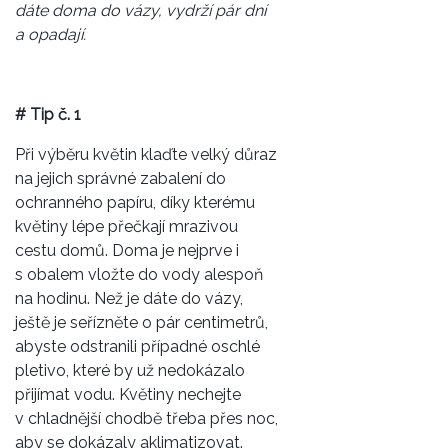
dáte doma do vázy, vydrží pár dní
a opadají.
# Tip č. 1
Při výběru květin klaďte velký důraz
na jejich správné zabalení do
ochranného papíru, díky kterému
květiny lépe přečkají mrazivou
cestu domů. Doma je nejprve i
s obalem vložte do vody alespoň
na hodinu. Než je dáte do vázy,
ještě je seřízněte o pár centimetrů,
abyste odstranili případné oschlé
pletivo, které by už nedokázalo
přijímat vodu. Květiny nechejte
v chladnější chodbě třeba přes noc,
aby se dokázaly aklimatizovat.