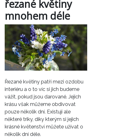
řezané květiny
mnohem déle
Řezané květiny patří mezi ozdobu
interiéru a o to víc si jich budeme
vážit, pokud jsou darované. Jejich
krásu však můžeme obdivovat
pouze několik dní. Existují ale
některé triky, díky kterým si jejich
krásné květenství můžete užívat o
několik dní déle.