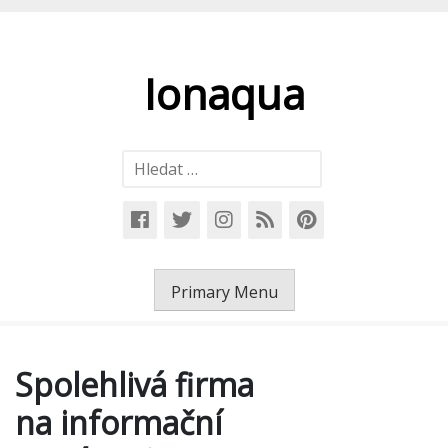
Skip
to
content
Ionaqua
Vyhledávání
Primary Menu
Spolehlivá firma
na informační