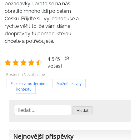
požadavky. I proto se na nás
obrátilo mnoho lidí po celém
Česku. Přijďte si i vy jednoduše a
rychle věřit to, že vám dáme
doopravdy tu pomoc, kterou
chcete a potřebujete.
4.5/5 - (8
votes)
Posted in Nezařazené
Navigace
Elektro v moderním
Možné aktivity
kontextu
pro
příspěvek
Vyhledávání
Nejnovější příspěvky