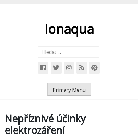
Skip
to
content
Ionaqua
Vyhledávání
Primary Menu
Nepříznivé účinky
elektrozáření