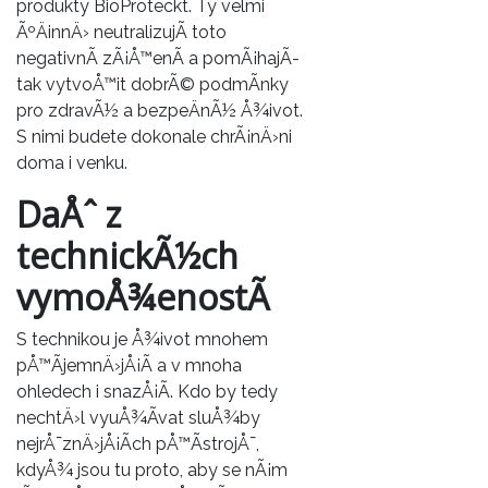
produkty BioProteckt. Ty velmi
ÃºÄinnÄ› neutralizujÃ­ toto
negativnÃ­ zÃ¡Å™enÃ­ a pomÃ¡hajÃ­
tak vytvoÅ™it dobrÃ© podmÃ­nky
pro zdravÃ½ a bezpeÄnÃ½ Å¾ivot.
S nimi budete dokonale chrÃ¡nÄ›ni
doma i venku.
DaÅˆ z
technickÃ½ch
vymoÅ¾enostÃ­
S technikou je Å¾ivot mnohem
pÅ™Ã­jemnÄ›jÅ¡Ã­ a v mnoha
ohledech i snazÅ¡Ã­. Kdo by tedy
nechtÄ›l vyuÅ¾Ã­vat sluÅ¾by
nejrÅ¯znÄ›jÅ¡Ã­ch pÅ™Ã­strojÅ¯,
kdyÅ¾ jsou tu proto, aby se nÃ¡m