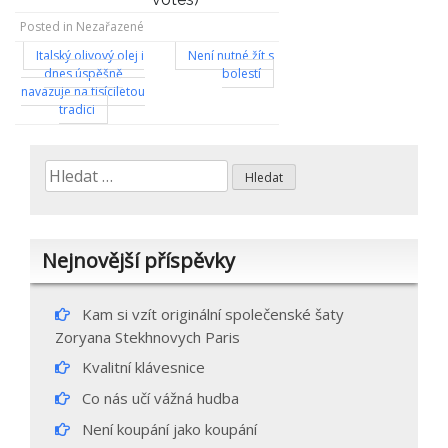
Posted in Nezařazené
Navigace
Italský olivový olej i
Není nutné žít s
dnes úspěšně
bolestí
pro
navazuje na tisíciletou
tradici
příspěvek
Vyhledávání
Nejnovější příspěvky
Kam si vzít originální společenské šaty
Zoryana Stekhnovych Paris
Kvalitní klávesnice
Co nás učí vážná hudba
Není koupání jako koupání