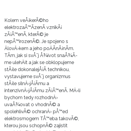
Kolem veÅ¡kerÃ©ho
elektrozaÅ™Ã­zenÃ­ vznikÃ¡
zÃ¡Å™enÃ­, kterÃ© je
nepÅ™irozenÃ©. Je spojeno s
ÄlovÄ›kem a jeho poÄÃ­nÃ¡nÃ­m.
TÃ­m, jak si svÅ¯j Å¾ivot snaÅ¾Ã­
me ulehÄit a jak se obklopujeme
stÃ¡le dokonalejÅ¡Ã­ technikou,
vystavujeme svÅ¯j organizmus
stÃ¡le silnÄ›jÅ¡Ã­mu a
intenzivnÄ›jÅ¡Ã­mu zÃ¡Å™enÃ­. MÄ›li
bychom tedy rozhodnÄ›
uvaÅ¾ovat o vhodnÃ© a
spolehlivÃ©
ochranÄ› pÅ™ed
elektrosmogem
TÅ™eba takovÃ©,
kterou jsou schopnÃ© zajistit