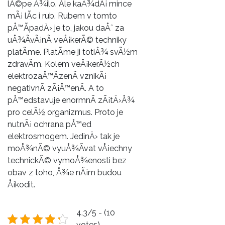
lÃ©pe Å¾ilo. Ale kaÅ¾dÃ¡ mince
mÃ¡ lÃ­c i rub. Rubem v tomto
pÅ™Ã­padÄ› je to, jakou daÅˆ za
uÅ¾Ã­vÃ¡nÃ­ veÅ¡kerÃ© techniky
platÃ­me. PlatÃ­me ji totiÅ¾ svÃ½m
zdravÃ­m. Kolem veÅ¡kerÃ½ch
elektrozaÅ™Ã­zenÃ­ vznikÃ¡
negativnÃ­ zÃ¡Å™enÃ­. A to
pÅ™edstavuje enormnÃ­ zÃ¡tÄ›Å¾
pro celÃ½ organizmus. Proto je
nutnÃ¡ ochrana pÅ™ed
elektrosmogem. JedinÄ› tak je
moÅ¾nÃ© vyuÅ¾Ã­vat vÅ¡echny
technickÃ© vymoÅ¾enosti bez
obav z toho, Å¾e nÃ¡m budou
Å¡kodit.
4.3/5 - (10
votes)