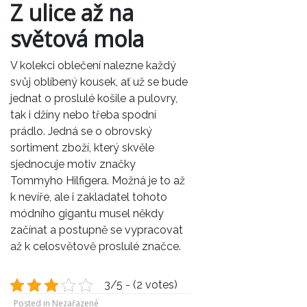
Z ulice až na
světová mola
V kolekci oblečení nalezne každý
svůj oblíbený kousek, ať už se bude
jednat o proslulé košile a pulovry,
tak i džíny nebo třeba spodní
prádlo. Jedná se o obrovský
sortiment zboží, který skvěle
sjednocuje motiv značky
Tommyho Hilfigera
. Možná je to až
k nevíře, ale i zakladatel tohoto
módního gigantu musel někdy
začínat a postupně se vypracovat
až k celosvětově proslulé značce.
3/5 - (2 votes)
Posted in Nezařazené