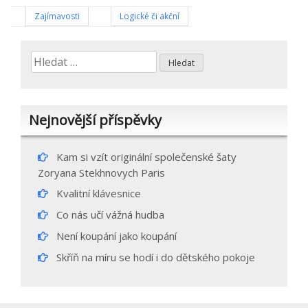
Navigace
Zajímavosti
Logické či akční
pro
Vyhledávání
příspěvek
Nejnovější příspěvky
Kam si vzít originální společenské šaty
Zoryana Stekhnovych Paris
Kvalitní klávesnice
Co nás učí vážná hudba
Není koupání jako koupání
Skříň na míru se hodí i do dětského pokoje