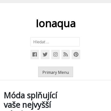
Skip
to
content
Ionaqua
Vyhledávání
Primary Menu
Móda splňující
vaše nejvyšší