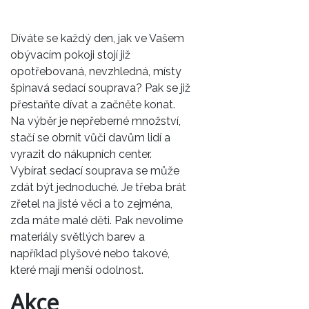
Díváte se každý den, jak ve Vašem
obývacím pokoji stojí již
opotřebovaná, nevzhledná, místy
špinavá sedací souprava? Pak se již
přestaňte dívat a začněte konat.
Na výběr je nepřeberné množství,
stačí se obrnit vůči davům lidí a
vyrazit do nákupních center.
Vybírat
sedací souprava
se může
zdát být jednoduché. Je třeba brát
zřetel na jisté věci a to zejména,
zda máte malé děti. Pak nevolíme
materiály světlých barev a
například plyšové nebo takové,
které mají menší odolnost.
Akce