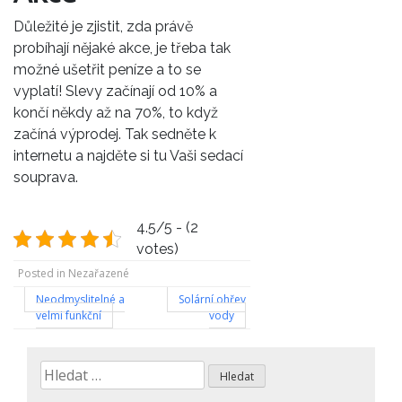
Důležité je zjistit, zda právě
probíhají nějaké akce, je třeba tak
možné ušetřit peníze a to se
vyplatí! Slevy začínají od 10% a
končí někdy až na 70%, to když
začíná výprodej. Tak sedněte k
internetu a najděte si tu Vaši sedací
souprava.
4.5/5 - (2
votes)
Posted in Nezařazené
Navigace
Neodmyslitelné a
Solární ohřev
velmi funkční
vody
pro
příspěvek
Vyhledávání