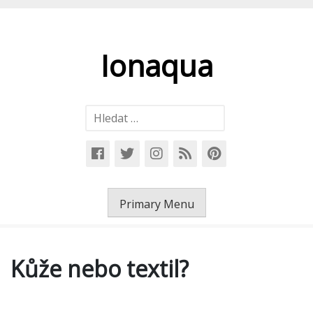
Skip
to
content
Ionaqua
Vyhledávání
Primary Menu
Kůže nebo textil?