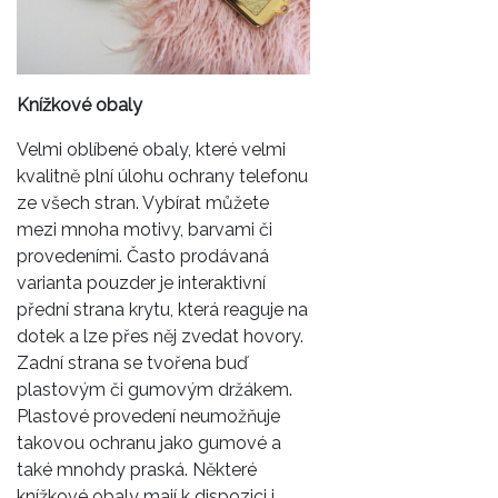
Knížkové obaly
Velmi oblíbené obaly, které velmi
kvalitně plní úlohu ochrany telefonu
ze všech stran. Vybírat můžete
mezi mnoha motivy, barvami či
provedeními. Často prodávaná
varianta pouzder je interaktivní
přední strana krytu, která reaguje na
dotek a lze přes něj zvedat hovory.
Zadní strana se tvořena buď
plastovým či gumovým držákem.
Plastové provedení neumožňuje
takovou ochranu jako gumové a
také mnohdy praská. Některé
knížkové obaly mají k dispozici i