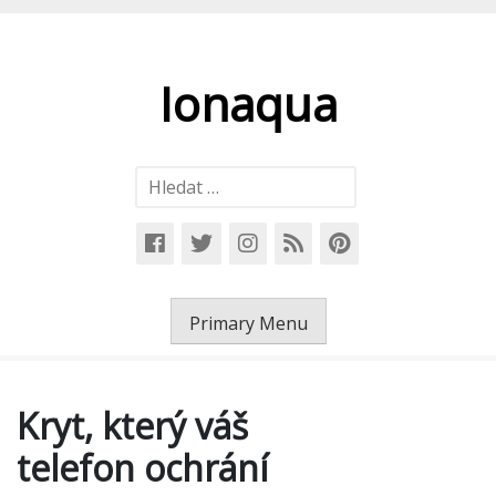
Skip
to
content
Ionaqua
Vyhledávání
Primary Menu
Kryt, který váš
telefon ochrání