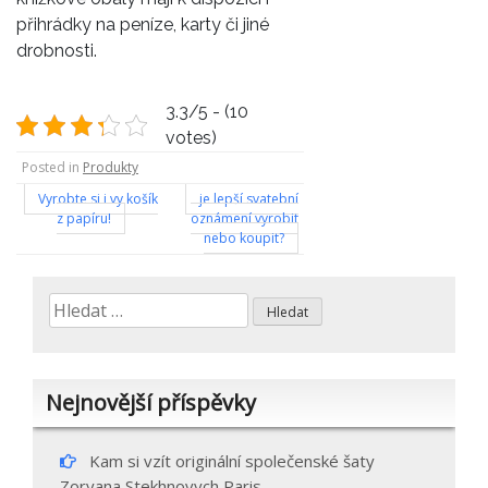
přihrádky na peníze, karty či jiné
drobnosti.
3.3/5 - (10
votes)
Posted in
Produkty
Navigace
Vyrobte si i vy košík
je lepší svatební
z papíru!
oznámení vyrobit
pro
nebo koupit?
příspěvek
Vyhledávání
Nejnovější příspěvky
Kam si vzít originální společenské šaty
Zoryana Stekhnovych Paris