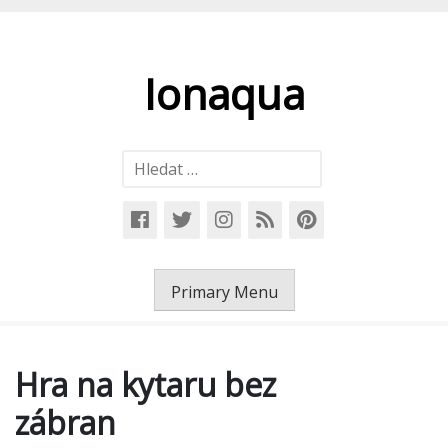
Skip
to
content
Ionaqua
Vyhledávání
Primary Menu
Hra na kytaru bez
zábran