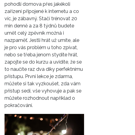
pohodlí domova přes jakékoli
zařízení připojené k internetu a co
víc, je zábavný. Stačí trénovat 20
min denně a za 8 týdnů budete
umět celý zpěvník možná i
nazpaměť. Jestli hrát už umíte, ale
je pro vás problém u toho zpívat,
nebo se třeba jenom stydíte hrát,
zapojte se do kurzu a uvidíte, že se
to naučíte raz dva díky perfektnímu
přístupu. První lekce je zdarma,
můžete si tak vyzkoušet, zda vám
přístup sedí, vše vyhovuje a pak se
můžete rozhodnout například o
pokračování.