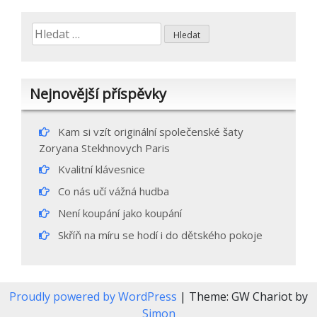
příspěvek
Vyhledávání
Nejnovější příspěvky
Kam si vzít originální společenské šaty
Zoryana Stekhnovych Paris
Kvalitní klávesnice
Co nás učí vážná hudba
Není koupání jako koupání
Skříň na míru se hodí i do dětského pokoje
Proudly powered by WordPress
|
Theme: GW Chariot by
Simon