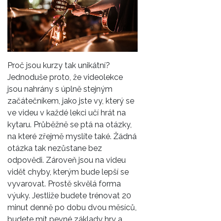
Proč jsou kurzy tak unikátní?
Jednoduše proto, že videolekce
jsou nahrány s úplně stejným
začátečníkem, jako jste vy, který se
ve videu v každé lekci učí hrát na
kytaru. Průběžně se ptá na otázky,
na které zřejmě myslíte také. Žádná
otázka tak nezůstane bez
odpovědi. Zároveň jsou na videu
vidět chyby, kterým bude lepší se
vyvarovat. Prostě skvělá forma
výuky. Jestliže budete trénovat 20
minut denně po dobu dvou měsíců,
budete mít pevné základy hry a