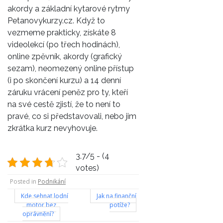
akordy a základní
kytarové rytmy
Petanovykurzy.cz
. Když to
vezmeme prakticky, získáte 8
videolekcí (po třech hodinách),
online zpěvník, akordy (grafický
sezam), neomezený online přístup
(i po skončení kurzu) a 14 denní
záruku vrácení peněz pro ty, kteří
na své cestě zjistí, že to není to
pravé, co si představovali, nebo jim
zkrátka kurz nevyhovuje.
3.7/5 - (4
votes)
Posted in
Podnikání
Navigace
Kde sehnat lodní
Jak na finanční
motor bez
potíže?
pro
oprávnění?