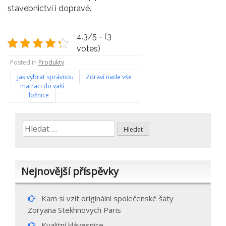
stavebnictví i dopravě.
4.3/5 - (3
votes)
Posted in
Produkty
Navigace
Jak vybrat správnou
Zdraví nade vše
matraci do vaší
pro
ložnice
příspěvek
Vyhledávání
Nejnovější příspěvky
Kam si vzít originální společenské šaty
Zoryana Stekhnovych Paris
Kvalitní klávesnice