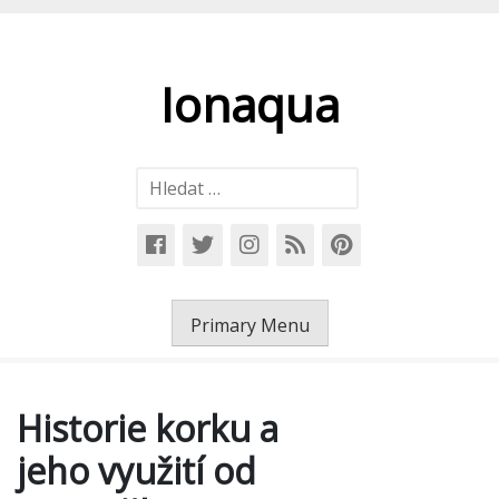
Skip
to
content
Ionaqua
Vyhledávání
Primary Menu
Historie korku a
jeho využití od