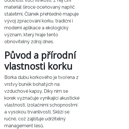
odolnost vůči vlhkosti, z něj činí
materiál široce oceňovaný napříč
staletími. Článek přehledně mapuje
vývoj zpracování korku, tradiční i
moderní aplikace a ekologický
význam, který hraje tento
obnovitelný zdroj dnes.
Původ a přírodní
vlastnosti korku
Borka dubu korkového je tvořena z
vrstvy buněk bohatých na
vzduchové kapsy. Díky nim se
korek vyznačuje vynikající akustické
vlastnosti, izolačními schopnostmi
a vysokou trvanlivostí. Sklízí se
ručně, což zajišťuje udržitelný
management lesů.