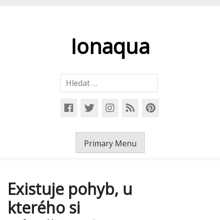
Skip
to
content
Ionaqua
Vyhledávání
Primary Menu
Existuje pohyb, u
kterého si