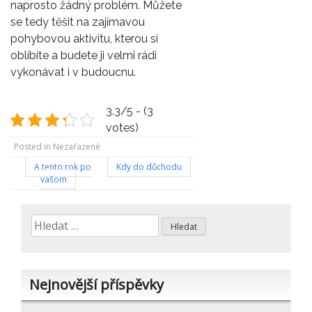
naprosto žádný problém. Můžete
se tedy těšit na zajímavou
pohybovou aktivitu, kterou si
oblíbíte a budete ji velmi rádi
vykonávat i v budoucnu.
3.3/5 - (3
votes)
Posted in Nezařazené
Navigace
A tento rok po
Kdy do důchodu
vašom
pro
příspěvek
Vyhledávání
Nejnovější příspěvky