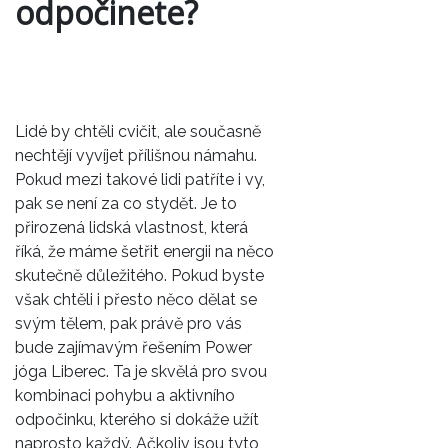
odpočinete?
Lidé by chtěli cvičit, ale současně
nechtějí vyvíjet přílišnou námahu.
Pokud mezi takové lidi patříte i vy,
pak se není za co stydět. Je to
přirozená lidská vlastnost, která
říká, že máme šetřit energii na něco
skutečně důležitého. Pokud byste
však chtěli i přesto něco dělat se
svým tělem, pak právě pro vás
bude zajímavým řešením
Power
jóga Liberec
. Ta je skvělá pro svou
kombinaci pohybu a aktivního
odpočinku, kterého si dokáže užít
naprosto každý. Ačkoliv jsou tyto