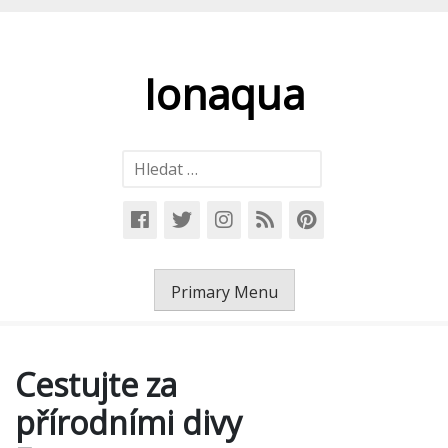
Skip
to
content
Ionaqua
Vyhledávání
Primary Menu
Cestujte za
přírodními divy