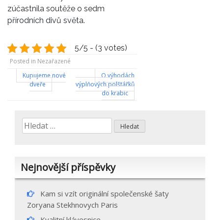
zúčastnila soutěže o sedm
přírodních divů světa.
5/5 - (3 votes)
Posted in Nezařazené
Navigace
Kupujeme nové
O výhodách
dveře
výplňových polštářků
pro
do krabic
příspěvek
Vyhledávání
Nejnovější příspěvky
Kam si vzít originální společenské šaty
Zoryana Stekhnovych Paris
Kvalitní klávesnice