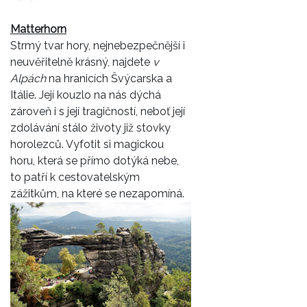
Matterhorn
Strmý tvar hory, nejnebezpečnější i
neuvěřitelně krásný, najdete
v
Alpách
na hranicích Švýcarska a
Itálie. Její kouzlo na nás dýchá
zároveň i s její tragičností, neboť její
zdolávání stálo životy již stovky
horolezců. Vyfotit si magickou
horu, která se přímo dotýká nebe,
to patří k cestovatelským
zážitkům, na které se nezapomíná.