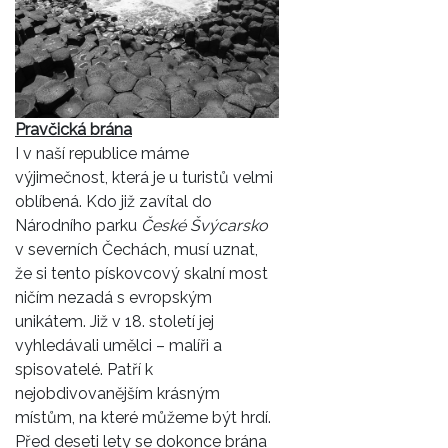
Pravčická brána
I v naší republice máme
výjimečnost, která je u turistů velmi
oblíbená. Kdo již zavítal do
Národního parku
České Švýcarsko
v severních Čechách, musí uznat,
že si tento pískovcový skalní most
ničím nezadá s evropským
unikátem. Již v 18. století jej
vyhledávali umělci – malíři a
spisovatelé. Patří k
nejobdivovanějším krásným
místům, na které můžeme být hrdí.
Před deseti lety se dokonce brána