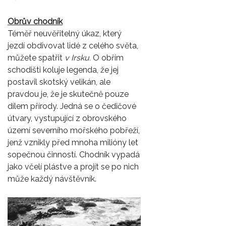
Obrův chodník
Téměř neuvěřitelný úkaz, který
jezdí obdivovat lidé z celého světa,
můžete spatřit
v Irsku.
O obřím
schodišti koluje legenda, že jej
postavil skotský velikán, ale
pravdou je, že je skutečně pouze
dílem přírody. Jedná se o čedičové
útvary, vystupující z obrovského
území severního mořského pobřeží,
jenž vznikly před mnoha milióny let
sopečnou činností. Chodník vypadá
jako včelí plástve a projít se po nich
může každý návštěvník.