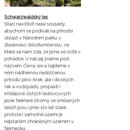
Schwarzwaldský les
Stačí navštívit naše sousedy,
abychom se podívali na přírodní
oblast v Národním parku
v
Bádensko-Württembersku,
ve
které se nám zdá, že jsme se ocitli v
pohádce. U nás jej známe pod
názvem
Černý les
a najdeme v
něm nádhernou nedotčenou
přírodu: plno říček, ale i divokých
řek a vodopádů, propastí i
křišťálově čistých ledovcových
jezer. Některé stromy ve smíšených
lesích jsou i přes sto let staré,
protože i samotné území je
nejstarším chráněným územím v
Německu.