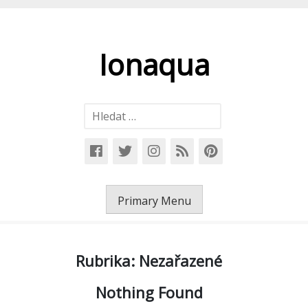
Skip
to
content
Ionaqua
Vyhledávání
Primary Menu
Rubrika:
Nezařazené
Nothing Found